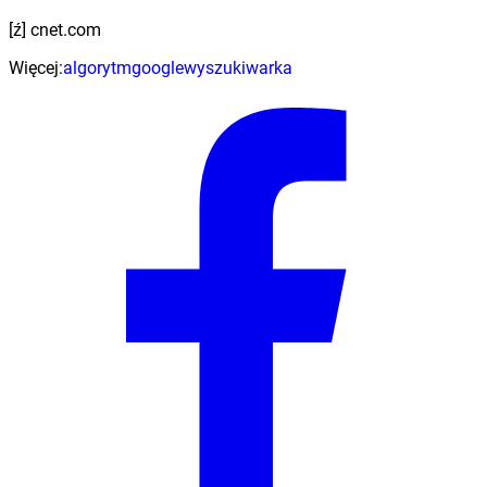
[ź] cnet.com
Więcej:
algorytm
google
wyszukiwarka