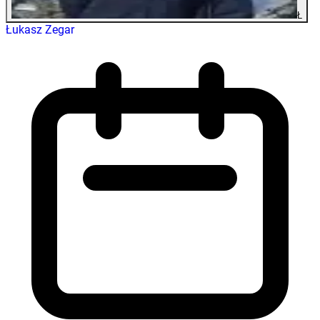
Ł
Łukasz Zegar