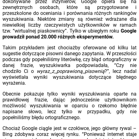
dokonywane przez inżynierów, Google opiera się na
zewnętrznych osobach, które są przygotowane i
przeszkolone do oceniania i porównania różnych rankingów
wyszukiwania. Niektóre zmiany są również wdrażane dla
niewielkiej liczby rzeczywistych użytkowników w ramach
tzw. “wirtualnej piaskownicy”. Tylko w ubiegłym roku
Google
prowadził ponad 20.000 różnych eksperymentów.
Takim przykładem jest chociażby oferowane od kilku lat
sugestie dotyczące pisowni danego zapytania. W przeszłości
podczas gdy popełniliśmy literówkę, czy błąd ortograficzny w
danej frazie, wyszukiwarka podpowiadała, “Czy nie
chodziło Ci o
wyraz_z_poprawioną_pisownią
?”, lecz nadal
wyświetlała wyniki wyszukiwania dotyczące błędnego
wyrażenia.
Obecnie pokazuje tylko wyniki wyszukiwania oparte na
prawidłowej frazie, dając jednocześnie użytkownikom
możliwość wyszukiwania w oparciu o rzekomo błędnie
napisane słowo, lecz tylko w przypadku, gdy nie
popełniliśmy błędu ortograficznego.
Chociaż Google ciągle jest w czołówce, jego główny rywal –
Bing zdobywa coraz więcej rynku. “Ponieważ internet staje