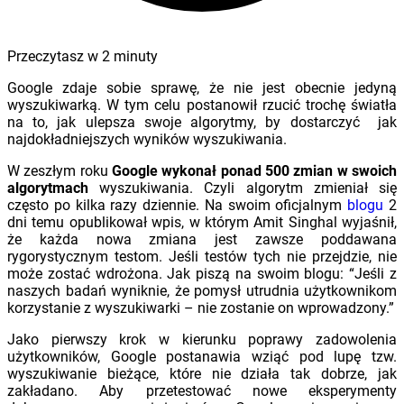
Przeczytasz w
2
minuty
Google zdaje sobie sprawę, że nie jest obecnie jedyną
wyszukiwarką. W tym celu postanowił rzucić trochę światła
na to, jak ulepsza swoje algorytmy, by dostarczyć jak
najdokładniejszych wyników wyszukiwania.
W zeszłym roku
Google wykonał ponad 500 zmian w swoich
algorytmach
wyszukiwania. Czyli algorytm zmieniał się
często po kilka razy dziennie. Na swoim oficjalnym
blogu
2
dni temu opublikował wpis, w którym Amit Singhal wyjaśnił,
że każda nowa zmiana jest zawsze poddawana
rygorystycznym testom. Jeśli testów tych nie przejdzie, nie
może zostać wdrożona. Jak piszą na swoim blogu: “Jeśli z
naszych badań wyniknie, że pomysł utrudnia użytkownikom
korzystanie z wyszukiwarki – nie zostanie on wprowadzony.”
Jako pierwszy krok w kierunku poprawy zadowolenia
użytkowników, Google postanawia wziąć pod lupę tzw.
wyszukiwanie bieżące, które nie działa tak dobrze, jak
zakładano. Aby przetestować nowe eksperymenty