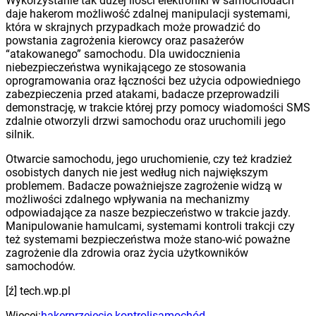
Wykorzystanie tak dużej ilości elektroniki w samochodach
daje hakerom możliwość zdalnej manipulacji systemami,
która w skrajnych przypadkach może prowadzić do
powstania zagrożenia kierowcy oraz pasażerów
“atakowanego” samochodu. Dla uwidocznienia
niebezpieczeństwa wynikającego ze stosowania
oprogramowania oraz łączności bez użycia odpowiedniego
zabezpieczenia przed atakami, badacze przeprowadzili
demonstrację, w trakcie której przy pomocy wiadomości SMS
zdalnie otworzyli drzwi samochodu oraz uruchomili jego
silnik.
Otwarcie samochodu, jego uruchomienie, czy też kradzież
osobistych danych nie jest według nich największym
problemem. Badacze poważniejsze zagrożenie widzą w
możliwości zdalnego wpływania na mechanizmy
odpowiadające za nasze bezpieczeństwo w trakcie jazdy.
Manipulowanie hamulcami, systemami kontroli trakcji czy
też systemami bezpieczeństwa może stano-wić poważne
zagrożenie dla zdrowia oraz życia użytkowników
samochodów.
[ź] tech.wp.pl
Więcej:
haker
przejęcie kontroli
samochód