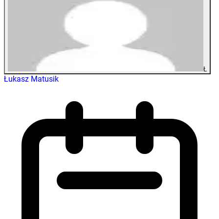
Ł
Łukasz Matusik