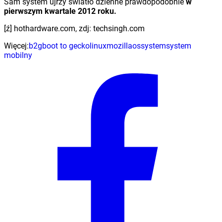
Sam system ujrzy światło dzienne prawdopodobnie
w
pierwszym kwartale 2012 roku.
[ź] hothardware.com, zdj: techsingh.com
Więcej:
b2g
boot to gecko
linux
mozilla
os
system
system
mobilny