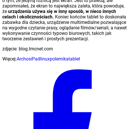
o tym, że jedyną różnicą jest ekran. Jest to prawdą, ale
zapomniałeś, że ekran to największa zaleta, która powoduje,
że
urządzenia używa się w inny sposób, w nieco innych
celach i okolicznościach.
Koniec końców tablet to doskonała
zabawka dla dziecka, urządzenie multimedialne pozwalające
na wygodne czytanie prasy, oglądanie filmów/seriali, a nawet
wykonywanie czynności typowo biurowych, takich jak
tworzenie zestawień i prostych prezentacji.
zdjęcie: blog.tmcnet.com
Więcej:
Archos
iPad
linux
polemika
tablet