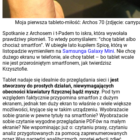
Moja pierwsza tableto-miłość: Archos 70 (zdjęcie: carry
Spotkanie z Archosem i t-Padem to iskra, która wywołała
prawdziwy płomień. To wtedy pomyślałem: “chcę tablet albo
chociaż smartfon”. W ubiegłe lato kupiłem Spicę, którą w
listopadzie wymieniłem na
Samsunga Galaxy Mini
. Nie chcę
dużego ekranu w telefonie, ale chcę tablet – bo tablet wcale
nie jest przerośniętym smartfonem, jak twierdzisz
Krzysztofie.
Tablet nadaje się idealnie do przeglądania sieci i
jest
stworzony do prostych działań, niewymagających
obecności klawiatury fizycznej bądź myszy
. Pod tym
względem faktycznie przypomina smartfon z dużym
ekranem, jednak ten duży ekran to właśnie o wiele większe
możliwości, kryjące się w takim urządzeniu. Wyobrażacie
sobie granie w pewne tytuły na smartfonie? Wyobrażacie
sobie czytanie wygodne przeglądanie PDFów na małym
ekranie? Nie wspominając już o: czytaniu prasy, czytaniu
analiz przygotowanych za pomocą zaprenumerowanych
przez Was narzędzi analitycznych, prostej edycji zdjęć,