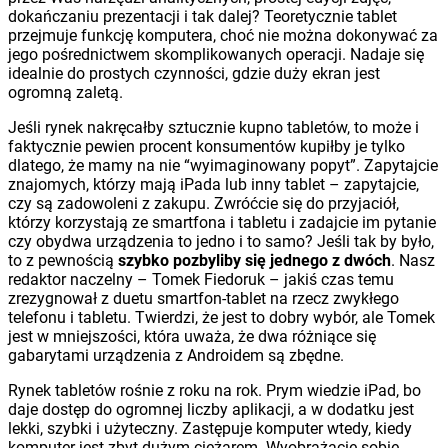
dokańczaniu prezentacji i tak dalej? Teoretycznie tablet
przejmuje funkcję komputera, choć nie można dokonywać za
jego pośrednictwem skomplikowanych operacji. Nadaje się
idealnie do prostych czynności, gdzie duży ekran jest
ogromną zaletą.
Jeśli rynek nakręcałby sztucznie kupno tabletów, to może i
faktycznie pewien procent konsumentów kupiłby je tylko
dlatego, że mamy na nie “wyimaginowany popyt”. Zapytajcie
znajomych, którzy mają iPada lub inny tablet – zapytajcie,
czy są zadowoleni z zakupu. Zwróćcie się do przyjaciół,
którzy korzystają ze smartfona i tabletu i zadajcie im pytanie
czy obydwa urządzenia to jedno i to samo? Jeśli tak by było,
to z pewnością
szybko pozbyliby się jednego z dwóch
. Nasz
redaktor naczelny – Tomek Fiedoruk – jakiś czas temu
zrezygnował z duetu smartfon-tablet na rzecz zwykłego
telefonu i tabletu. Twierdzi, że jest to dobry wybór, ale Tomek
jest w mniejszości, która uważa, że dwa różniące się
gabarytami urządzenia z Androidem są zbędne.
Rynek tabletów rośnie z roku na rok. Prym wiedzie iPad, bo
daje dostęp do ogromnej liczby aplikacji, a w dodatku jest
lekki, szybki i użyteczny. Zastępuje komputer wtedy, kiedy
komputer jest zbyt dużym ciężarem. Wyobrażacie sobie