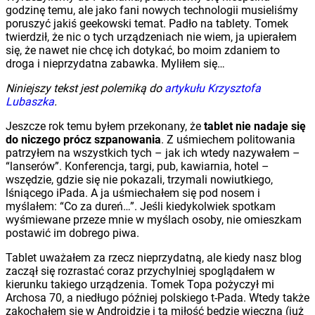
godzinę temu, ale jako fani nowych technologii musieliśmy
poruszyć jakiś geekowski temat. Padło na tablety. Tomek
twierdził, że nic o tych urządzeniach nie wiem, ja upierałem
się, że nawet nie chcę ich dotykać, bo moim zdaniem to
droga i nieprzydatna zabawka. Myliłem się…
Niniejszy tekst jest polemiką do
artykułu Krzysztofa
Lubaszka
.
Jeszcze rok temu byłem przekonany, że
tablet nie nadaje się
do niczego prócz szpanowania
. Z uśmiechem politowania
patrzyłem na wszystkich tych – jak ich wtedy nazywałem –
“lanserów”. Konferencja, targi, pub, kawiarnia, hotel –
wszędzie, gdzie się nie pokazali, trzymali nowiutkiego,
lśniącego iPada. A ja uśmiechałem się pod nosem i
myślałem: “Co za dureń…”. Jeśli kiedykolwiek spotkam
wyśmiewane przeze mnie w myślach osoby, nie omieszkam
postawić im dobrego piwa.
Tablet uważałem za rzecz nieprzydatną, ale kiedy nasz blog
zaczął się rozrastać coraz przychylniej spoglądałem w
kierunku takiego urządzenia. Tomek Topa pożyczył mi
Archosa 70, a niedługo później polskiego t-Pada. Wtedy także
zakochałem się w Androidzie i ta miłość będzie wieczna (już