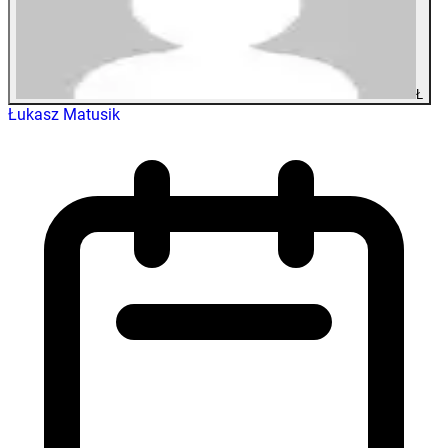
Ł
Łukasz Matusik