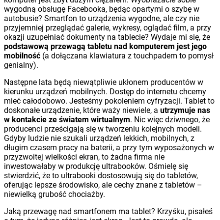
wygodną obsługę Facebooka, będąc opartymi o szybę w
autobusie? Smartfon to urządzenia wygodne, ale czy nie
przyjemniej przeglądać galerie, wykresy, oglądać film, a przy
okazji uzupełniać dokumenty na tablecie? Wydaje mi się, że
podstawową przewagą tabletu nad komputerem jest jego
mobilność
(a dołączana klawiatura z touchpadem to pomysł
genialny).
Następne lata będą niewątpliwie ukłonem producentów w
kierunku urządzeń mobilnych. Dostęp do internetu chcemy
mieć całodobowo. Jesteśmy pokoleniem cyfryzacji. Tablet to
doskonałe urządzenie, które waży niewiele, a
utrzymuje nas
w kontakcie ze światem wirtualnym
. Nic więc dziwnego, że
producenci prześcigają się w tworzeniu kolejnych modeli.
Gdyby ludzie nie szukali urządzeń lekkich, mobilnych, z
długim czasem pracy na baterii, a przy tym wyposażonych w
przyzwoitej wielkości ekran, to żadna firma nie
inwestowałaby w produkcję ultrabooków. Ośmielę się
stwierdzić, że to ultrabooki dostosowują się do tabletów,
oferując lepsze środowisko, ale cechy znane z tabletów –
niewielką grubość chociażby.
Jaką przewagę nad smartfonem ma tablet? Krzyśku, pisałeś