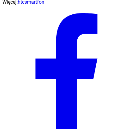
Więcej:
htc
smartfon