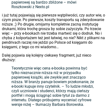
papierowej są bardzo zbliżone – mówi
Roszkowski z Nexto.pl
i już tutaj pojawiają się pierwsze wątpliwości, czy autor wie, o
czym pisze. Po pierwsze, koszty transportu są zdecydowanie
niższe. ;) Po drugie, omijamy kompletnie zacną instytucję
drukarni, która trochę grosza by sobie zażyczyła. Po trzecie
więc – przy e-bookach nie trzeba martwić się o dodruk. No i
chyba z kolportażem też jest łatwiej, no nie? Nikt z plikami na
pendrivach raczej nie jeździ po Polsce od księgarni do
księgarni, z tego co mi wiadomo…
Dalej pojawia się kolejny ciekawy fragment, już nieco
dłuższy:
Teoretycznie więc cena e-booka powinna być
tylko nieznacznie niższa niż w przypadku
papierowej książki, ale zwykle jest znacząco
niższa. W branży panuje bowiem przekonanie, że
e-booki kupuje inny czytelnik. – To ludzie młodzi,
czyli uczniowie i studenci, którzy mają cieńszy
portfel i mogą ściągnąć sobie tytuł za darmo z
internetu. Dlatego próbujemy wyceniać cyfrowe
wersje niżej – tłumaczy Barbara Borowska.