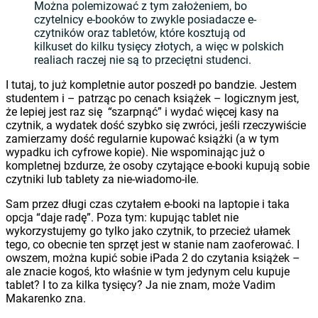
Można polemizować z tym założeniem, bo
czytelnicy e-booków to zwykle posiadacze e-
czytników oraz tabletów, które kosztują od
kilkuset do kilku tysięcy złotych, a więc w polskich
realiach raczej nie są to przeciętni studenci.
I tutaj, to już kompletnie autor poszedł po bandzie. Jestem
studentem i – patrząc po cenach książek – logicznym jest,
że lepiej jest raz się “szarpnąć” i wydać więcej kasy na
czytnik, a wydatek dość szybko się zwróci, jeśli rzeczywiście
zamierzamy dość regularnie kupować książki (a w tym
wypadku ich cyfrowe kopie). Nie wspominając już o
kompletnej bzdurze, że osoby czytające e-booki kupują sobie
czytniki lub tablety za nie-wiadomo-ile.
Sam przez długi czas czytałem e-booki na laptopie i taka
opcja “daje radę”. Poza tym: kupując tablet nie
wykorzystujemy go tylko jako czytnik, to przecież ułamek
tego, co obecnie ten sprzęt jest w stanie nam zaoferować. I
owszem, można kupić sobie iPada 2 do czytania książek –
ale znacie kogoś, kto właśnie w tym jedynym celu kupuje
tablet? I to za kilka tysięcy? Ja nie znam, może Vadim
Makarenko zna.