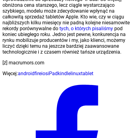
obniżona cena starszego, lecz ciągle wystarczająco
szybkiego, modelu może zdecydowanie wpłynąć na
całkowitą sprzedaż tabletów Apple. Kto wie, czy w ciągu
najbliższych kilku miesięcy nie padną kolejne niesamowite
rekordy porównywalne do
tych, o których pisaliśmy
pod
koniec ubiegłego roku. Jedno jest pewne, konkurencja na
rynku mobilizuje producentów i my, jako klienci, możemy
liczyć dzięki temu na jeszcze bardziej zaawansowane
technologicznie i z czasem również tańsze urządzenia.
[ź] macrumors.com
Więcej:
android
fire
ios
iPad
kindle
linux
tablet