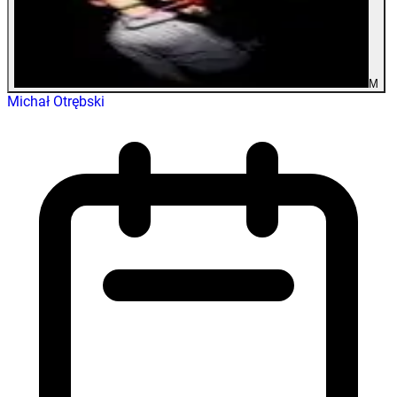
M
Michał Otrębski