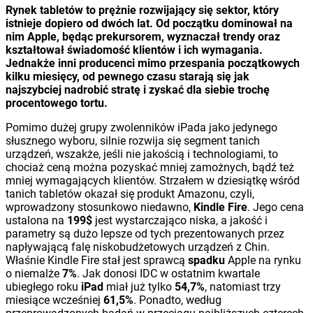
Rynek tabletów to prężnie rozwijający się sektor, który
istnieje dopiero od dwóch lat. Od początku dominował na
nim Apple, będąc prekursorem, wyznaczał trendy oraz
kształtował świadomość klientów i ich wymagania.
Jednakże inni producenci mimo przespania początkowych
kilku miesięcy, od pewnego czasu starają się jak
najszybciej nadrobić stratę i zyskać dla siebie trochę
procentowego tortu.
Pomimo dużej grupy zwolenników iPada jako jedynego
słusznego wyboru, silnie rozwija się segment tanich
urządzeń, wszakże, jeśli nie jakością i technologiami, to
chociaż ceną można pozyskać mniej zamożnych, bądź też
mniej wymagających klientów. Strzałem w dziesiątkę wśród
tanich tabletów okazał się produkt Amazonu, czyli,
wprowadzony stosunkowo niedawno,
Kindle Fire
. Jego cena
ustalona na
199$
jest wystarczająco niska, a jakość i
parametry są dużo lepsze od tych prezentowanych przez
napływającą falę niskobudżetowych urządzeń z Chin.
Właśnie Kindle Fire stał jest sprawcą
spadku
Apple na rynku
o niemalże
7%
. Jak donosi IDC w ostatnim kwartale
ubiegłego roku
iPad
miał już tylko
54,7%
, natomiast trzy
miesiące wcześniej
61,5%
. Ponadto, według