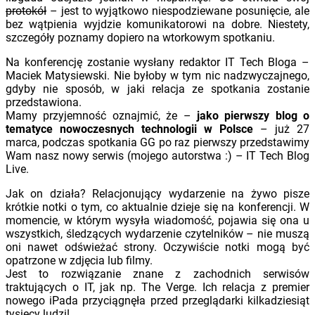
protokół
– jest to wyjątkowo niespodziewane posunięcie, ale
bez wątpienia wyjdzie komunikatorowi na dobre. Niestety,
szczegóły poznamy dopiero na wtorkowym spotkaniu.
Na konferencję zostanie wysłany redaktor IT Tech Bloga –
Maciek Matysiewski. Nie byłoby w tym nic nadzwyczajnego,
gdyby nie sposób, w jaki relacja ze spotkania zostanie
przedstawiona.
Mamy przyjemność oznajmić, że –
jako pierwszy blog o
tematyce nowoczesnych technologii w Polsce
– już 27
marca, podczas spotkania GG po raz pierwszy przedstawimy
Wam nasz nowy serwis (mojego autorstwa :) – IT Tech Blog
Live.
Jak on działa? Relacjonujący wydarzenie na żywo pisze
krótkie notki o tym, co aktualnie dzieje się na konferencji. W
momencie, w którym wysyła wiadomość, pojawia się ona u
wszystkich, śledzących wydarzenie czytelników – nie muszą
oni nawet odświeżać strony. Oczywiście notki mogą być
opatrzone w zdjęcia lub filmy.
Jest to rozwiązanie znane z zachodnich serwisów
traktujących o IT, jak np. The Verge. Ich relacja z premier
nowego iPada przyciągnęła przed przeglądarki kilkadziesiąt
tysięcy ludzi!