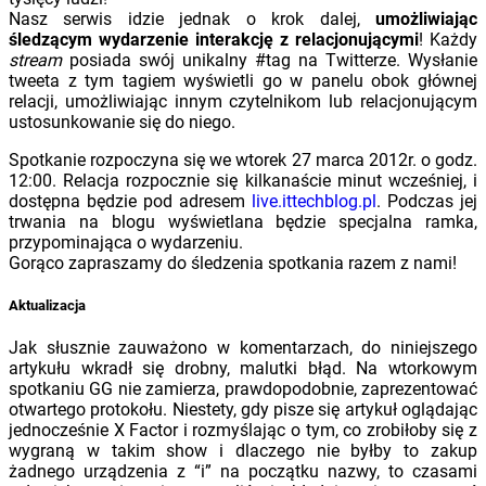
Nasz serwis idzie jednak o krok dalej,
umożliwiając
śledzącym wydarzenie interakcję z relacjonującymi
! Każdy
stream
posiada swój unikalny #tag na Twitterze. Wysłanie
tweeta z tym tagiem wyświetli go w panelu obok głównej
relacji, umożliwiając innym czytelnikom lub relacjonującym
ustosunkowanie się do niego.
Spotkanie rozpoczyna się we wtorek 27 marca 2012r. o godz.
12:00. Relacja rozpocznie się kilkanaście minut wcześniej, i
dostępna będzie pod adresem
live.ittechblog.pl
. Podczas jej
trwania na blogu wyświetlana będzie specjalna ramka,
przypominająca o wydarzeniu.
Gorąco zapraszamy do śledzenia spotkania razem z nami!
Aktualizacja
Jak słusznie zauważono w komentarzach, do niniejszego
artykułu wkradł się drobny, malutki błąd. Na wtorkowym
spotkaniu GG nie zamierza, prawdopodobnie, zaprezentować
otwartego protokołu. Niestety, gdy pisze się artykuł oglądając
jednocześnie X Factor i rozmyślając o tym, co zrobiłoby się z
wygraną w takim show i dlaczego nie byłby to zakup
żadnego urządzenia z “i” na początku nazwy, to czasami