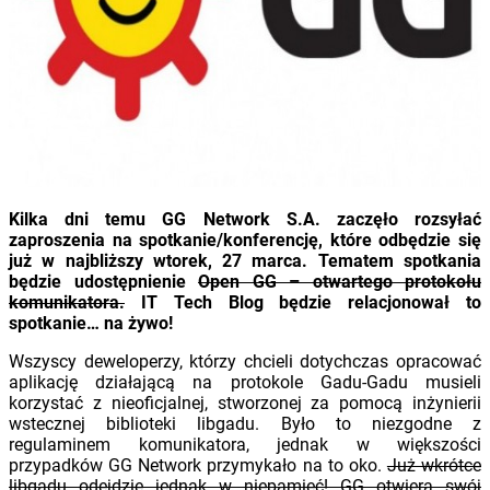
Kilka dni temu GG Network S.A. zaczęło rozsyłać
zaproszenia na spotkanie/konferencję, które odbędzie się
już w najbliższy wtorek, 27 marca. Tematem spotkania
będzie udostępnienie
Open GG – otwartego protokołu
komunikatora.
IT Tech Blog będzie relacjonował to
spotkanie… na żywo!
Wszyscy deweloperzy, którzy chcieli dotychczas opracować
aplikację działającą na protokole Gadu-Gadu musieli
korzystać z nieoficjalnej, stworzonej za pomocą inżynierii
wstecznej biblioteki libgadu. Było to niezgodne z
regulaminem komunikatora, jednak w większości
przypadków GG Network przymykało na to oko.
Już wkrótce
libgadu odejdzie jednak w niepamięć! GG otwiera swój