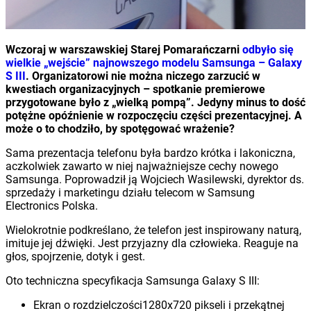
Wczoraj w warszawskiej Starej Pomarańczarni
odbyło się
wielkie „wejście” najnowszego modelu Samsunga – Galaxy
S III
. Organizatorowi nie można niczego zarzucić w
kwestiach organizacyjnych – spotkanie premierowe
przygotowane było z „wielką pompą”. Jedyny minus to dość
potężne opóźnienie w rozpoczęciu części prezentacyjnej. A
może o to chodziło, by spotęgować wrażenie?
Sama prezentacja telefonu była bardzo krótka i lakoniczna,
aczkolwiek zawarto w niej najważniejsze cechy nowego
Samsunga. Poprowadził ją Wojciech Wasilewski, dyrektor ds.
sprzedaży i marketingu działu telecom w Samsung
Electronics Polska.
Wielokrotnie podkreślano, że telefon jest inspirowany naturą,
imituje jej dźwięki. Jest przyjazny dla człowieka. Reaguje na
głos, spojrzenie, dotyk i gest.
Oto techniczna specyfikacja Samsunga Galaxy S III:
Ekran o rozdzielczości1280x720 pikseli i przekątnej