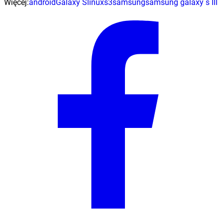
Więcej:
android
Galaxy S
linux
s3
samsung
samsung galaxy s III