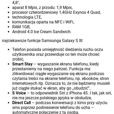
4,8″,
aparat 8 Mpix, z przodu: 1,9 Mpix,
procesor czterordzeniowy 1,4GHz Exynos 4 Quad,
technologia LTE,
komunikacja oparta na NFC i WiFi,
RAM 1GB,
Android 4.0 Ice Cream Sandwich.
najciekawsze funkcje Samsunga Galaxy S III:
Telefon posiada umiejętność śledzenia ruchu oczu
użytkownika oraz przewiduje co ten może chcieć
zrobić,
Smart Stay
– wygaszanie ekranu telefonu, kiedy
przestaniemy na niego patrzeć. Funkcja ma
zlikwidować ciągłe wygaszanie się ekranu podczas
czytania treści na ekranie telefonu, np. ebooków, stron
internetowych itp. Oznacza to, że nie będziemy musieli
już ciągle stukać w ekran, aby go „obudzić”,
S Voice
– to odpowiednik Siri z iPhona 4S. I tak, jak siri,
nie ma jeszcze polskiego języka w obsłudze,
Direct Call
– podczas konwersacji z kims przy użyciu
sms poprzez podniesienie telefonu do ucha –
automatyczne połączenie z tą osobą,