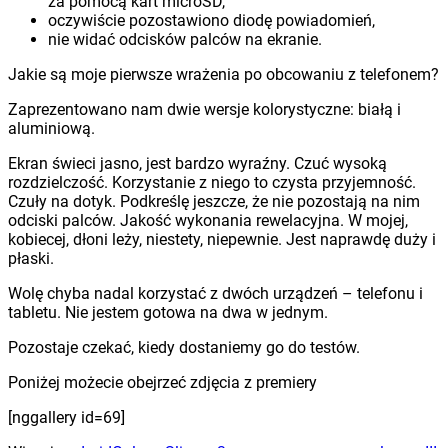
za pomocą kart microSD,
oczywiście pozostawiono diodę powiadomień,
nie widać odcisków palców na ekranie.
Jakie są moje pierwsze wrażenia po obcowaniu z telefonem?
Zaprezentowano nam dwie wersje kolorystyczne: białą i
aluminiową.
Ekran świeci jasno, jest bardzo wyraźny. Czuć wysoką
rozdzielczość. Korzystanie z niego to czysta przyjemność.
Czuły na dotyk. Podkreślę jeszcze, że nie pozostają na nim
odciski palców. Jakość wykonania rewelacyjna. W mojej,
kobiecej, dłoni leży, niestety, niepewnie. Jest naprawdę duży i
płaski.
Wolę chyba nadal korzystać z dwóch urządzeń – telefonu i
tabletu. Nie jestem gotowa na dwa w jednym.
Pozostaje czekać, kiedy dostaniemy go do testów.
Poniżej możecie obejrzeć zdjęcia z premiery
[nggallery id=69]