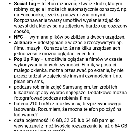
Social Tag
– telefon rozpoznaje twarze ludzi, którym
robimy zdjęcia i może ich automatycznie oznaczyć, np.
na Facebooku, jeżeli są naszymi znajomymi.
Rozpoznawanie twarzy umożliwi wysłanie zdjęć do
wszystkich, którzy są na zdjęciu w bardzo uproszczony
sposób,
NFC
– wymiana plików po zbliżeniu dwóch urządzeń,
AllShare
– udostępnianie w czasie rzeczywistym np.
filmu, muzyki. Oznacza to, że na kilku urządzeniach
jednocześnie można oglądać jeden film,
Pop Up Play
– umożliwia oglądanie filmów w czasie
wykonywania innych czynności. Filmik, w postaci
małego okienka, można przesuwać po ekranie, by nie
przeszkadzał w zajęciu się innymi czynnościami, np.
pisaniem sms,
podczas robienia zdjęć Samsungiem, ten zrobi ich
kilkadziesiąt aby wybrać najlepsze. Dodatkowo można
fotografować podczas robienia filmu,
bateria 2100 mAh z możliwością bezprzewodowego
ładowania. Rozumiem, że można telefon położyć na
ładowarce?
duża pojemność 16 GB, 32 GB lub 64 GB pamięci
wewnętrznej z możliwością rozszerzenia jej aż o 64 GB