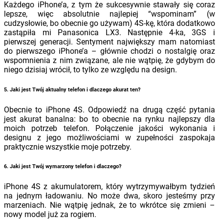
Każdego iPhone’a, z tym że sukcesywnie stawały się coraz
lepsze, więc absolutnie najlepiej “wspominam” (w
cudzysłowie, bo obecnie go używam) 4S-kę, która dodatkowo
zastąpiła mi Panasonica LX3. Następnie 4-ka, 3GS i
pierwszej generacji. Sentyment największy mam natomiast
do pierwszego iPhone’a – głównie chodzi o nostalgię oraz
wspomnienia z nim związane, ale nie wątpię, że gdybym do
niego dzisiaj wrócił, to tylko ze względu na design.
5. Jaki jest Twój aktualny telefon i dlaczego akurat ten?
Obecnie to iPhone 4S. Odpowiedź na drugą część pytania
jest akurat banalna: bo to obecnie na rynku najlepszy dla
moich potrzeb telefon. Połączenie jakości wykonania i
designu z jego możliwościami w zupełności zaspokaja
praktycznie wszystkie moje potrzeby.
6. Jaki jest Twój wymarzony telefon i dlaczego?
iPhone 4S z akumulatorem, który wytrzymywałbym tydzień
na jednym ładowaniu. No może dwa, skoro jesteśmy przy
marzeniach. Nie wątpię jednak, że to wkrótce się zmieni –
nowy model już za rogiem.