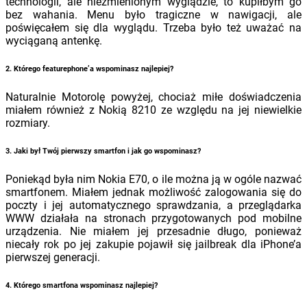
technologii, ale niezmienionym wyglądzie, to kupiłbym go
bez wahania. Menu było tragiczne w nawigacji, ale
poświęcałem się dla wyglądu. Trzeba było też uważać na
wyciąganą antenkę.
2. Którego featurephone’a wspominasz najlepiej?
Naturalnie Motorolę powyżej, chociaż miłe doświadczenia
miałem również z Nokią 8210 ze względu na jej niewielkie
rozmiary.
3. Jaki był Twój pierwszy smartfon i jak go wspominasz?
Poniekąd była nim Nokia E70, o ile można ją w ogóle nazwać
smartfonem. Miałem jednak możliwość zalogowania się do
poczty i jej automatycznego sprawdzania, a przeglądarka
WWW działała na stronach przygotowanych pod mobilne
urządzenia. Nie miałem jej przesadnie długo, ponieważ
niecały rok po jej zakupie pojawił się jailbreak dla iPhone’a
pierwszej generacji.
4. Którego smartfona wspominasz najlepiej?