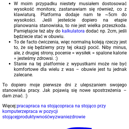
W moim przypadku niestety musiałem dostosować
wysokość monitora; zastanawiam się również, co z
klawiaturą. Platforma dodaje nam te ~5cm do
wysokości. Jeśli jesteście dopiero na etapie
planowania stanowiska, to nie jest wielka przeszkoda.
Pamiętajcie też aby do
kalkulatora
dodać np. 2cm, jeśli
będziecie stać w obuwiu.
To de facto ćwiczenia, więc normalną koleją rzeczy jest
to, że się będziemy przy tej okazji pocić. Niby minus,
ale, z drugiej strony, pocenie = wysiłek = spalone kalorie
= jesteśmy zdrowsi. :)
Stanie na tej platformie z wypustkami może nie być
komfortowe dla wielu z was – obuwie jest tu jednak
zalecane.
To dopiero moje pierwsze dni z ulepszaniem swojego
stanowiska pracy. Jak pojawią się nowe spostrzeżenia –
dam znać. :)
Więcej:
praca
praca na stojąco
praca na stojąco przy
komputerze
praca w pozycji
stojącej
produktywność
wyzwanie
zdrowie