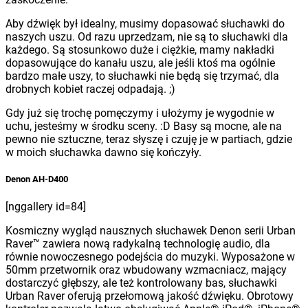
Aby dźwięk był idealny, musimy dopasować słuchawki do
naszych uszu. Od razu uprzedzam, nie są to słuchawki dla
każdego. Są stosunkowo duże i ciężkie, mamy nakładki
dopasowujące do kanału uszu, ale jeśli ktoś ma ogólnie
bardzo małe uszy, to słuchawki nie będą się trzymać, dla
drobnych kobiet raczej odpadają. ;)
Gdy już się trochę pomęczymy i ułożymy je wygodnie w
uchu, jesteśmy w środku sceny. :D Basy są mocne, ale na
pewno nie sztuczne, teraz słyszę i czuję je w partiach, gdzie
w moich słuchawka dawno się kończyły.
Denon AH-D400
[nggallery id=84]
Kosmiczny wygląd nausznych słuchawek Denon serii Urban
Raver™ zawiera nową radykalną technologię audio, dla
równie nowoczesnego podejścia do muzyki. Wyposażone w
50mm przetwornik oraz wbudowany wzmacniacz, mający
dostarczyć głębszy, ale też kontrolowany bas, słuchawki
Urban Raver oferują przełomową jakość dźwięku. Obrotowy