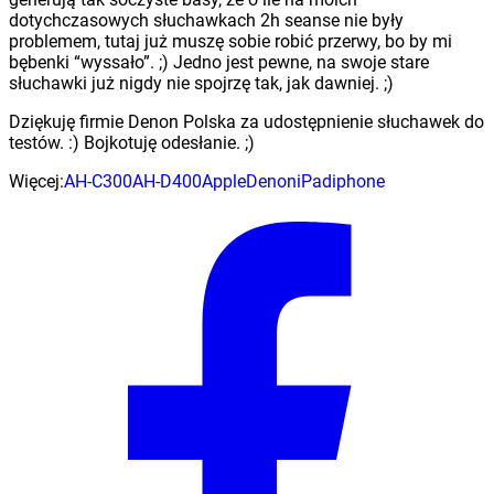
dotychczasowych słuchawkach 2h seanse nie były
problemem, tutaj już muszę sobie robić przerwy, bo by mi
bębenki “wyssało”. ;) Jedno jest pewne, na swoje stare
słuchawki już nigdy nie spojrzę tak, jak dawniej. ;)
Dziękuję firmie Denon Polska za udostępnienie słuchawek do
testów. :) Bojkotuję odesłanie. ;)
Więcej:
AH-C300
AH-D400
Apple
Denon
iPad
iphone