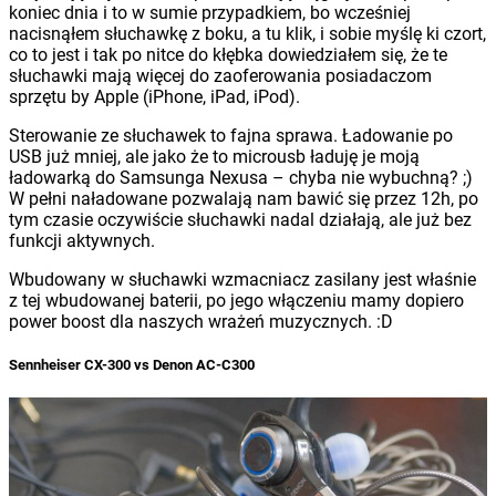
koniec dnia i to w sumie przypadkiem, bo wcześniej
nacisnąłem słuchawkę z boku, a tu klik, i sobie myślę ki czort,
co to jest i tak po nitce do kłębka dowiedziałem się, że te
słuchawki mają więcej do zaoferowania posiadaczom
sprzętu by Apple (iPhone, iPad, iPod).
Sterowanie ze słuchawek to fajna sprawa. Ładowanie po
USB już mniej, ale jako że to microusb ładuję je moją
ładowarką do Samsunga Nexusa – chyba nie wybuchną? ;)
W pełni naładowane pozwalają nam bawić się przez 12h, po
tym czasie oczywiście słuchawki nadal działają, ale już bez
funkcji aktywnych.
Wbudowany w słuchawki wzmacniacz zasilany jest właśnie
z tej wbudowanej baterii, po jego włączeniu mamy dopiero
power boost dla naszych wrażeń muzycznych. :D
Sennheiser CX-300 vs Denon AC-C300