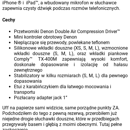
iPhone ® i iPad™, a wbudowany mikrofon w słuchawce
zapewnia czysty dźwięk podczas rozmów telefonicznych.
Cechy
Przetworniki Denon Double Air Compression Driver™
Mini kontroler obrotowy Denon
Nieplączące się przewody, powlekane teflonem
Silikonowe wkładki douszne (XS, S, M, L), wzmocnione
wkładki douszne (S, M, L), oraz wkładki piankowe
Comply™ TX-400M zapewniają wysoki komfort,
doskonałe dopasowanie i izolacjię od hałasu
zewnętrznego
Stabilizatory w kilku rozmiarach (S, M, L) dla pewnego
dopasowania
Etui z karabińczykiem dla łatwego mocowania i
transportu
Pozłacany adapter jack 1”
Uff na papierze sami widzicie, same porządne punkty ZA.
Podchodziłem do tego z pewną rezerwą, przerobiłem już
niejedne drogie słuchawki douszne, które w przedbiegach
przegrywały basem i głębią z moimi obecnymi. Tutaj pełne
zaskoczenie.