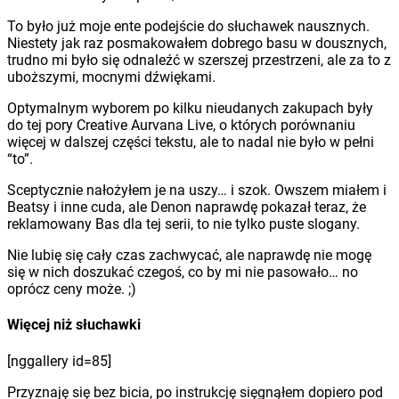
To było już moje ente podejście do słuchawek nausznych.
Niestety jak raz posmakowałem dobrego basu w dousznych,
trudno mi było się odnaleźć w szerszej przestrzeni, ale za to z
uboższymi, mocnymi dźwiękami.
Optymalnym wyborem po kilku nieudanych zakupach były
do tej pory Creative Aurvana Live, o których porównaniu
więcej w dalszej części tekstu, ale to nadal nie było w pełni
“to”.
Sceptycznie nałożyłem je na uszy… i szok. Owszem miałem i
Beatsy i inne cuda, ale Denon naprawdę pokazał teraz, że
reklamowany Bas dla tej serii, to nie tylko puste slogany.
Nie lubię się cały czas zachwycać, ale naprawdę nie mogę
się w nich doszukać czegoś, co by mi nie pasowało… no
oprócz ceny może. ;)
Więcej niż słuchawki
[nggallery id=85]
Przyznaję się bez bicia, po instrukcję sięgnąłem dopiero pod