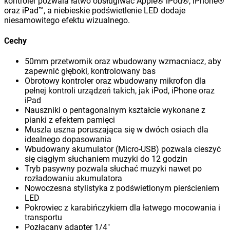
kontroler pozwala łatwo obsługiwać Apple® iPod®, iPhone®
oraz iPad™, a niebieskie podświetlenie LED dodaje
niesamowitego efektu wizualnego.
Cechy
50mm przetwornik oraz wbudowany wzmacniacz, aby
zapewnić głęboki, kontrolowany bas
Obrotowy kontroler oraz wbudowany mikrofon dla
pełnej kontroli urządzeń takich, jak iPod, iPhone oraz
iPad
Nauszniki o pentagonalnym kształcie wykonane z
pianki z efektem pamięci
Muszla uszna poruszająca się w dwóch osiach dla
idealnego dopasowania
Wbudowany akumulator (Micro-USB) pozwala cieszyć
się ciągłym słuchaniem muzyki do 12 godzin
Tryb pasywny pozwala słuchać muzyki nawet po
rozładowaniu akumulatora
Nowoczesna stylistyka z podświetlonym pierścieniem
LED
Pokrowiec z karabińczykiem dla łatwego mocowania i
transportu
Pozłacany adapter 1/4″