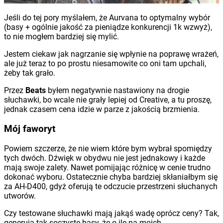
Jeśli do tej pory myślałem, że Aurvana to optymalny wybór
(basy + ogólnie jakość za pieniądze konkurencji 1k wzwyż),
to nie mogłem bardziej się mylić.
Jestem ciekaw jak nagrzanie się wpłynie na poprawę wrażeń,
ale już teraz to po prostu niesamowite co oni tam upchali,
żeby tak grało.
Przez
Beats
byłem negatywnie nastawiony na drogie
słuchawki, bo wcale nie grały lepiej od Creative, a tu proszę,
jednak czasem cena idzie w parze z jakością brzmienia.
Mój faworyt
Powiem szczerze, że nie wiem które bym wybrał spomiędzy
tych dwóch. Dźwięk w obydwu nie jest jednakowy i każde
mają swoje zalety. Nawet pomijając różnicę w cenie trudno
dokonać wyboru. Ostatecznie chyba bardziej skłaniałbym się
za AH-D400, gdyż oferują te odczucie przestrzeni słuchanych
utworów.
Czy testowane słuchawki mają jakąś wadę oprócz ceny? Tak,
generują tak soczyste basy, że o ile na moich