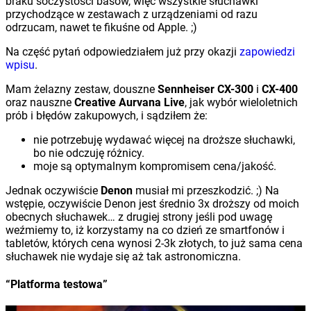
braku soczystości basów, więc wszystkie słuchawki
przychodzące w zestawach z urządzeniami od razu
odrzucam, nawet te fikuśne od Apple. ;)
Na część pytań odpowiedziałem już przy okazji
zapowiedzi
wpisu
.
Mam żelazny zestaw, douszne
Sennheiser CX-300
i
CX-400
oraz nauszne
Creative Aurvana Live
, jak wybór wieloletnich
prób i błędów zakupowych, i sądziłem że:
nie potrzebuję wydawać więcej na droższe słuchawki,
bo nie odczuję różnicy.
moje są optymalnym kompromisem cena/jakość.
Jednak oczywiście
Denon
musiał mi przeszkodzić. ;) Na
wstępie, oczywiście Denon jest średnio 3x droższy od moich
obecnych słuchawek… z drugiej strony jeśli pod uwagę
weźmiemy to, iż korzystamy na co dzień ze smartfonów i
tabletów, których cena wynosi 2-3k złotych, to już sama cena
słuchawek nie wydaje się aż tak astronomiczna.
“Platforma testowa”