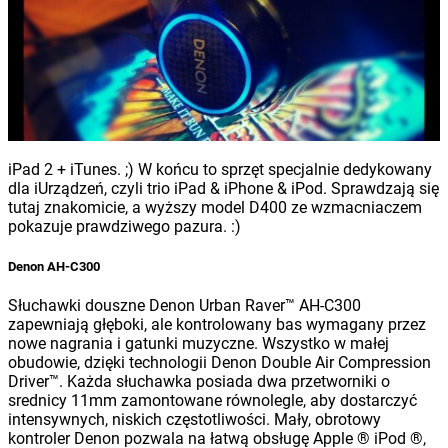
iPad 2 + iTunes. ;) W końcu to sprzęt specjalnie dedykowany
dla iUrządzeń, czyli trio iPad & iPhone & iPod. Sprawdzają się
tutaj znakomicie, a wyższy model D400 ze wzmacniaczem
pokazuje prawdziwego pazura. :)
Denon AH-C300
Słuchawki douszne Denon Urban Raver™ AH-C300
zapewniają głęboki, ale kontrolowany bas wymagany przez
nowe nagrania i gatunki muzyczne. Wszystko w małej
obudowie, dzięki technologii Denon Double Air Compression
Driver™. Każda słuchawka posiada dwa przetworniki o
srednicy 11mm zamontowane równolegle, aby dostarczyć
intensywnych, niskich częstotliwości. Mały, obrotowy
kontroler Denon pozwala na łatwą obsługę Apple ® iPod ®,