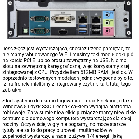
Ilość złącz jest wystarczająca, chociaż trzeba pamiętać, że
nie mamy wbudowanego WiFi i musimy taki moduł dokupić
na karcie PCI-E lub po prostu zewnętrzny na USB. Nie ma
slotu na zewnętrzną kartę graficzną, więc korzystamy z tej
zintegrowanej z CPU. Przydzieliłem 512MB RAM i jest ok. W
poprzednio testowanych modelach jednak wygodne było to,
iż na froncie mieliśmy zintegrowany czytnik kart, tutaj tego
zabrakło.
Start systemu do ekranu logowania … max 8 sekund, o tak i
Windows 8 i dysk SSD i jednak całkiem wydajna platforma
robi swoje. Za w sumie niewielkie pieniądze mamy niewielkie
centrum dla domowego komputera wystarczające dla całej
rodziny. Oczywiście, w gry nie pogramy, no może starsze
tytuły, ale za to do pracy biurowej i multimediów w
zupełności wystarczy, a nadal zużywa 1/4 energii, jaką