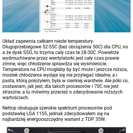
Układ zapewnia całkiem niezłe temperatury.
Długoprzebiegowe 52-55C (bez obciążenia 50C) dla CPU, no
a że dysk SSD, to trzyma cały czas te 28-30C. Powietrze
wydmuchiwane przez wentylatorki jest cały czas prawie
zimne, więc chłodzenie sprawdza się wyśmienicie.
Temperatura na CPU mogłaby by być może i jeszcze niższa,
mostek chłodzenia wydaje się nie przylegać idealne, a i
pasta, którą położyłem, była w cienkiej warstwie. Ale póki co,
zostawiam, jak jest, dla takich procesorów i 70C nie jest
straszne, a tu mówimy przecież o zdecydowanie niższych
wartościach.
Nettop obsługuje szerokie spektrum procesorów pod
podstawkę LGA 1155, jednak zdecydowałem się na
najbardziej energooszczędny wariant z TDP 35W.