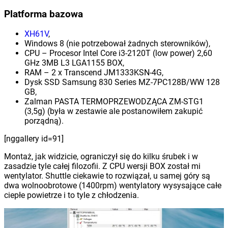
Platforma bazowa
XH61V
,
Windows 8 (nie potrzebował żadnych sterowników),
CPU – Procesor Intel Core i3-2120T (low power) 2,60
GHz 3MB L3 LGA1155 BOX,
RAM – 2 x Transcend JM1333KSN-4G,
Dysk SSD Samsung 830 Series MZ-7PC128B/WW 128
GB,
Zalman PASTA TERMOPRZEWODZĄCA ZM-STG1
(3,5g) (była w zestawie ale postanowiłem zakupić
porządną).
[nggallery id=91]
Montaż, jak widzicie, ograniczył się do kilku śrubek i w
zasadzie tyle całej filozofii. Z CPU wersji BOX został mi
wentylator. Shuttle ciekawie to rozwiązał, u samej góry są
dwa wolnoobrotowe (1400rpm) wentylatory wysysające całe
ciepłe powietrze i to tyle z chłodzenia.