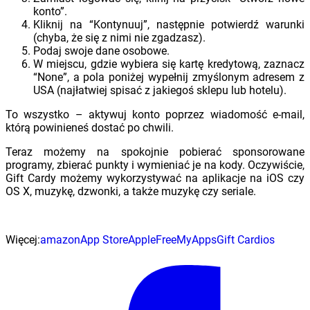
konto”.
Kliknij na “Kontynuuj”, następnie potwierdź warunki
(chyba, że się z nimi nie zgadzasz).
Podaj swoje dane osobowe.
W miejscu, gdzie wybiera się kartę kredytową, zaznacz
“None”, a pola poniżej wypełnij zmyślonym adresem z
USA (najłatwiej spisać z jakiegoś sklepu lub hotelu).
To wszystko – aktywuj konto poprzez wiadomość e-mail,
którą powinieneś dostać po chwili.
Teraz możemy na spokojnie pobierać sponsorowane
programy, zbierać punkty i wymieniać je na kody. Oczywiście,
Gift Cardy możemy wykorzystywać na aplikacje na iOS czy
OS X, muzykę, dzwonki, a także muzykę czy seriale.
Więcej:
amazon
App Store
Apple
FreeMyApps
Gift Card
ios