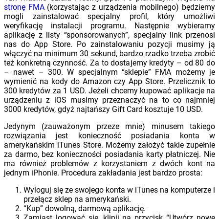
stronę FMA
(korzystając z urządzenia mobilnego) będziemy
mogli zainstalować specjalny profil, który umożliwi
weryfikację instalacji programu. Następnie wybieramy
aplikację z listy “sponsorowanych”, specjalny link przenosi
nas do App Store. Po zainstalowaniu pozycji musimy ją
włączyć na minimum 30 sekund, bardzo rzadko trzeba zrobić
też konkretną czynność. Za to dostajemy kredyty – od 80 do
– nawet – 300. W specjalnym “sklepie” FMA możemy je
wymienić na kody do Amazon czy App Store. Przelicznik to
300 kredytów za 1 USD. Jeżeli chcemy kupować aplikacje na
urządzeniu z iOS musimy przeznaczyć na to co najmniej
3000 kredytów, gdyż najtańszy Gift Card kosztuje 10 USD.
Jedynym (zauważonym przeze mnie) minusem takiego
rozwiązania jest konieczność posiadania konta w
amerykańskim iTunes Store. Możemy założyć takie zupełnie
za darmo, bez konieczności posiadania karty płatniczej. Nie
ma również problemów z korzystaniem z dwóch kont na
jednym iPhonie. Procedura zakładania jest bardzo prosta:
Wyloguj się ze swojego konta w iTunes na komputerze i
przełącz sklep na amerykański.
“Kup” dowolną, darmową aplikację.
Zamiast logować się, klinij na przycisk “Utwórz nowe