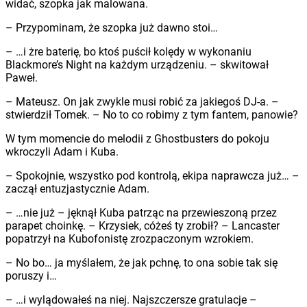
widać, szopka jak malowana.
– Przypominam, że szopka już dawno stoi…
– …i żre baterię, bo ktoś puścił kolędy w wykonaniu
Blackmore’s Night na każdym urządzeniu. – skwitował
Paweł.
– Mateusz. On jak zwykle musi robić za jakiegoś DJ-a. –
stwierdził Tomek. – No to co robimy z tym fantem, panowie?
W tym momencie do melodii z Ghostbusters do pokoju
wkroczyli Adam i Kuba.
– Spokojnie, wszystko pod kontrolą, ekipa naprawcza już… –
zaczął entuzjastycznie Adam.
– …nie już – jęknął Kuba patrząc na przewieszoną przez
parapet choinkę. – Krzysiek, cóżeś ty zrobił? – Lancaster
popatrzył na Kubofonistę zrozpaczonym wzrokiem.
– No bo… ja myślałem, że jak pchnę, to ona sobie tak się
poruszy i…
– …i wylądowałeś na niej. Najszczersze gratulacje –