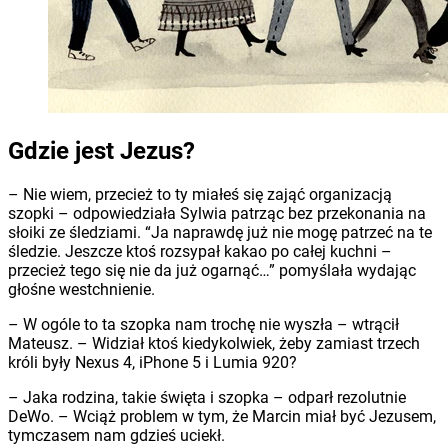
Gdzie jest Jezus?
– Nie wiem, przecież to ty miałeś się zająć organizacją
szopki – odpowiedziała Sylwia patrząc bez przekonania na
słoiki ze śledziami. “Ja naprawdę już nie mogę patrzeć na te
śledzie. Jeszcze ktoś rozsypał kakao po całej kuchni –
przecież tego się nie da już ogarnąć…” pomyślała wydając
głośne westchnienie.
– W ogóle to ta szopka nam trochę nie wyszła – wtrącił
Mateusz. – Widział ktoś kiedykolwiek, żeby zamiast trzech
króli były Nexus 4, iPhone 5 i Lumia 920?
– Jaka rodzina, takie święta i szopka – odparł rezolutnie
DeWo. – Wciąż problem w tym, że Marcin miał być Jezusem,
tymczasem nam gdzieś uciekł.