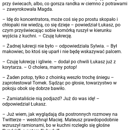
przy świecach, albo, co gorsza randka w ciemno z potrawami
– zawyrokowała Magda.
– Idę do koncentratora, może coś się po prostu skopało i
chłopaki nie wiedzą, co się dzieje – powiedział Łukasz, po
czym przyświecając sobie komórką ruszył w kierunku
wyjścia z kuchni. – Czuję lukrecję.
– Żadnej lukrecji nie było – odpowiedziała Sylwia. – Był
makowiec, bo ktoś się uparł i nie będę wskazywać palcem.
– Czuję lukrecję i igliwie. – dodał po chwili Łukasz już z
korytarza. – O cholera, mamy potop!
– Żaden potop, tylko z choinką weszło trochę śniegu –
zaprotestował Tomek. Sądząc po głosie, towarzystwo w
pokoju obok się dobrze bawiło.
– Zamiataliście nią podjazd? Już do was idę! –
odpowiedział Łukasz.
– Już wiem, jak wyglądają dla postronnych rozmowy na
Twitterze – westchnął Maciej. Mateusz prawdopodobnie
wzruszył ramionami, bo w kuchni rozległo się głośne