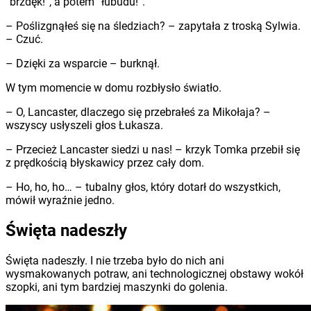
“brzdęk!”, a potem “łubudu!”.
– Poślizgnąłeś się na śledziach? – zapytała z troską Sylwia.
– Czuć.
– Dzięki za wsparcie – burknął.
W tym momencie w domu rozbłysło światło.
– O, Lancaster, dlaczego się przebrałeś za Mikołaja? –
wszyscy usłyszeli głos Łukasza.
– Przecież Lancaster siedzi u nas! – krzyk Tomka przebił się
z prędkością błyskawicy przez cały dom.
– Ho, ho, ho… – tubalny głos, który dotarł do wszystkich,
mówił wyraźnie jedno.
Święta nadeszły
Święta nadeszły. I nie trzeba było do nich ani
wysmakowanych potraw, ani technologicznej obstawy wokół
szopki, ani tym bardziej maszynki do golenia.