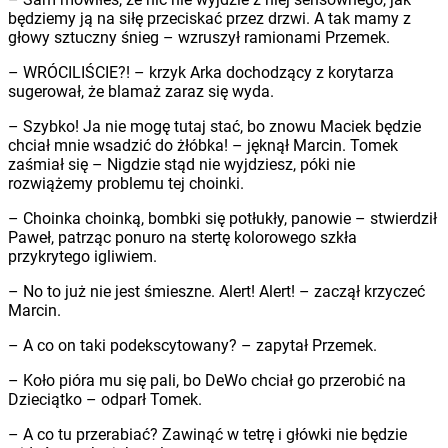
będziemy ją na siłę przeciskać przez drzwi. A tak mamy z
głowy sztuczny śnieg – wzruszył ramionami Przemek.
– WRÓCILIŚCIE?! – krzyk Arka dochodzący z korytarza
sugerował, że blamaż zaraz się wyda.
– Szybko! Ja nie mogę tutaj stać, bo znowu Maciek będzie
chciał mnie wsadzić do żłóbka! – jęknął Marcin. Tomek
zaśmiał się – Nigdzie stąd nie wyjdziesz, póki nie
rozwiążemy problemu tej choinki.
– Choinka choinką, bombki się potłukły, panowie – stwierdził
Paweł, patrząc ponuro na stertę kolorowego szkła
przykrytego igliwiem.
– No to już nie jest śmieszne. Alert! Alert! – zaczął krzyczeć
Marcin.
– A co on taki podekscytowany? – zapytał Przemek.
– Koło pióra mu się pali, bo DeWo chciał go przerobić na
Dzieciątko – odparł Tomek.
– A co tu przerabiać? Zawinąć w tetrę i główki nie będzie