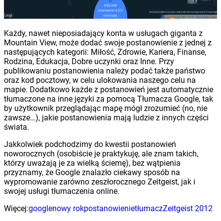
Każdy, nawet nieposiadający konta w usługach giganta z
Mountain View, może dodać swoje postanowienie z jednej z
następujących kategorii: Miłość, Zdrowie, Kariera, Finanse,
Rodzina, Edukacja, Dobre uczynki oraz Inne. Przy
publikowaniu postanowienia należy podać także państwo
oraz kod pocztowy, w celu ulokowania naszego celu na
mapie. Dodatkowo każde z postanowień jest automatycznie
tłumaczone na inne języki za pomocą Tłumacza Google, tak
by użytkownik przeglądając mapę mógł zrozumieć (no, nie
zawsze…), jakie postanowienia mają ludzie z innych części
świata.
Jakkolwiek podchodzimy do kwestii postanowień
noworocznych (osobiście je praktykuję, ale znam takich,
którzy uważają je za wielką ściemę), bez wątpienia
przyznamy, że Google znalazło ciekawy sposób na
wypromowanie zarówno zeszłorocznego Zeitgeist, jak i
swojej usługi tłumaczenia online.
Więcej:
google
nowy rok
postanowienie
tłumacz
Zeitgeist 2012