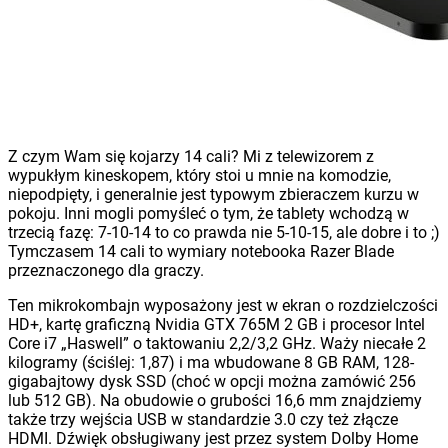
Z czym Wam się kojarzy 14 cali? Mi z telewizorem z
wypukłym kineskopem, który stoi u mnie na komodzie,
niepodpięty, i generalnie jest typowym zbieraczem kurzu w
pokoju. Inni mogli pomyśleć o tym, że tablety wchodzą w
trzecią fazę: 7-10-14 to co prawda nie 5-10-15, ale dobre i to ;)
Tymczasem 14 cali to wymiary notebooka Razer Blade
przeznaczonego dla graczy.
Ten mikrokombajn wyposażony jest w ekran o rozdzielczości
HD+, kartę graficzną Nvidia GTX 765M 2 GB i procesor Intel
Core i7 „Haswell” o taktowaniu 2,2/3,2 GHz. Waży niecałe 2
kilogramy (ściślej: 1,87) i ma wbudowane 8 GB RAM, 128-
gigabajtowy dysk SSD (choć w opcji można zamówić 256
lub 512 GB). Na obudowie o grubości 16,6 mm znajdziemy
także trzy wejścia USB w standardzie 3.0 czy też złącze
HDMI. Dźwięk obsługiwany jest przez system Dolby Home