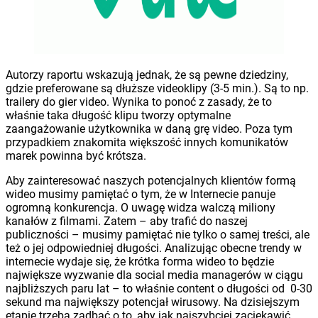
Autorzy raportu wskazują jednak, że są pewne dziedziny,
gdzie preferowane są dłuższe videoklipy (3-5 min.). Są to np.
trailery do gier video. Wynika to ponoć z zasady, że to
właśnie taka długość klipu tworzy optymalne
zaangażowanie użytkownika w daną grę video. Poza tym
przypadkiem znakomita większość innych komunikatów
marek powinna być krótsza.
Aby zainteresować naszych potencjalnych klientów formą
wideo musimy pamiętać o tym, że w Internecie panuje
ogromną konkurencja. O uwagę widza walczą miliony
kanałów z filmami. Zatem – aby trafić do naszej
publiczności – musimy pamiętać nie tylko o samej treści, ale
też o jej odpowiedniej długości. Analizując obecne trendy w
internecie wydaje się, że krótka forma wideo to będzie
największe wyzwanie dla social media managerów w ciągu
najbliższych paru lat – to właśnie content o długości od 0-30
sekund ma największy potencjał wirusowy. Na dzisiejszym
etapie trzeba zadbać o to, aby jak najszybciej zaciekawić