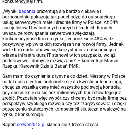
konkurencyjnej firm.
„Wyniki
badania
prezentują się bardzo ciekawie i
bezpośrednio pokazują jak podchodzą do outsourcingu
usług serwerowych małe i średnie firmy w Polsce. Aż 54%
specjalistów IT w badanych małych i średnich firmach
uważa, że rozwiązania serwerowe zwiększają
konkurencyjność firm na rynku, jednocześnie 48% widzi
pozytywny wpływ takich rozwiązań na rozwój firmy. Jednak
wiele firm nadal obawia się korzystania z outsourcingu i
własna infrastruktura IT stanowi w ich przypadku wciąż
podstawowe i domyśle rozwiązanie” – komentuje Marcin
Rzepka, Kierownik Działu Badań PMR.
Sam mam do czynienia z tym na co dzień. Niestety w Polsce
nadal dość nieufnie podchodzi się do kwestii outsourcingu,
chcąc za wszelką cenę mieć wszystko pod swoją kontrolą,
gdy obecnie nie da się bez milionowych budżetów tego już
zrobić. Pozostaje więc wybór, czy chcemy być małą firmą bez
perspektyw szybkiego rozwoju czy też “zaryzykować” i dzięki
poszerzeniu skutecznych kompetencji skutecznie walczyć na
rynku z konkurencją.
Raport
serwer2013.pl
składa się z trzech części