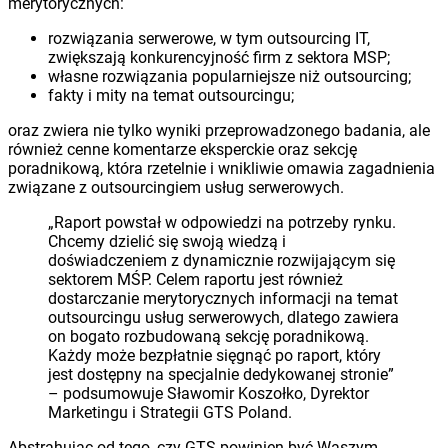
merytorycznych:
rozwiązania serwerowe, w tym outsourcing IT,
zwiększają konkurencyjność firm z sektora MSP;
własne rozwiązania popularniejsze niż outsourcing;
fakty i mity na temat outsourcingu;
oraz zwiera nie tylko wyniki przeprowadzonego badania, ale
również cenne komentarze eksperckie oraz sekcję
poradnikową, która rzetelnie i wnikliwie omawia zagadnienia
związane z outsourcingiem usług serwerowych.
„Raport powstał w odpowiedzi na potrzeby rynku.
Chcemy dzielić się swoją wiedzą i
doświadczeniem z dynamicznie rozwijającym się
sektorem MŚP. Celem raportu jest również
dostarczanie merytorycznych informacji na temat
outsourcingu usług serwerowych, dlatego zawiera
on bogato rozbudowaną sekcję poradnikową.
Każdy może bezpłatnie sięgnąć po raport, który
jest dostępny na specjalnie dedykowanej stronie”
– podsumowuje Sławomir Koszołko, Dyrektor
Marketingu i Strategii GTS Poland.
Abstrahując od tego, czy GTS powinien być Waszym