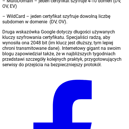
– MultiDomain – jeden certyfikat szyfruje 4-10 domen (DV,
OV, EV)
– WildCard – jeden certyfikat szyfruje dowolną liczbę
subdomen w domenie (DV, OV).
Druga wskazówka Google dotyczy długości używanych
kluczy szyfrowania certyfikatu. Specjaliści radzą, aby
wynosiła ona 2048 bit (im klucz jest dłuższy, tym lepiej
chroni transmitowane dane). Internetowy gigant na swoim
blogu zapowiedział także, że w najbliższych tygodniach
przedstawi szczegóły kolejnych praktyk, przygotowujących
serwisy do przejścia na bezpieczniejszy protokół.