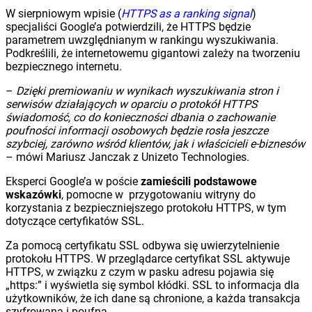
W sierpniowym wpisie (
HTTPS as a ranking signal
)
specjaliści Google’a potwierdzili, że HTTPS będzie
parametrem uwzględnianym w rankingu wyszukiwania.
Podkreślili, że internetowemu gigantowi zależy na tworzeniu
bezpiecznego internetu.
–
Dzięki premiowaniu w wynikach wyszukiwania stron i
serwisów działających
w oparciu o protokół HTTPS
świadomość, co do konieczności dbania o zachowanie
poufności informacji osobowych będzie rosła jeszcze
szybciej, zarówno wśród
klientów, jak i właścicieli e-biznesów
– mówi Mariusz Janczak z Unizeto Technologies.
Eksperci Google’a w poście
zamieścili podstawowe
wskazówki
, pomocne w przygotowaniu witryny do
korzystania z bezpieczniejszego protokołu HTTPS, w tym
dotyczące certyfikatów SSL.
Za pomocą certyfikatu SSL odbywa się uwierzytelnienie
protokołu HTTPS. W przeglądarce certyfikat SSL aktywuje
HTTPS, w związku z czym w pasku adresu pojawia się
„https:” i wyświetla się symbol kłódki. SSL to informacja dla
użytkowników, że ich dane są chronione, a każda transakcja
szyfrowana i poufna.