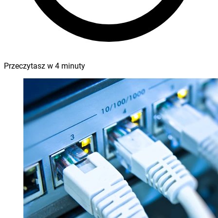
Przeczytasz w
4
minuty