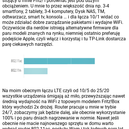
stojący u mnie Fritz! i porównać jest pod dużym
obciążeniem. U mnie to przez większość dnia np. 3-4
smartfony, 2 tablety, 3-4 komputery, Dysk NAS, TM,
odtwarzacz, smart tv, konsola … i dla łącza 10/1 widać co
może zdziałać dobre zarządzanie pakietami i wydajne WiFi.
Oczywiście dla nerdów istnieją alternatywne firmware dla
paru modeli znanych na rynku, niemniej ostatnio preferuję
podejście Apple, czyli włącz i korzystaj i tu TP-Link dostarcza
parę ciekawych narzędzi.
Na moim obecnym łączu LTE czyli od 10/5 do 25/20
wszystkie urządzenia śmigają aż miło, przewyższając nawet
średnią wydajność na WiFi z topowym modelem Fritz!Box
który wychodzi 2x drożej. Router pracuje u mnie w trybie
24/7, zobaczymy jak będzie dalej, ale obecnie wykorzystanie
100% i po paru dniach nagrzewanie w normie. Nawet jeśli
obecnie nie macie najnowszego sprzętu w domu warto
wybrać router 802.11ac, posłuży Wam i tak ładnych parę lat,