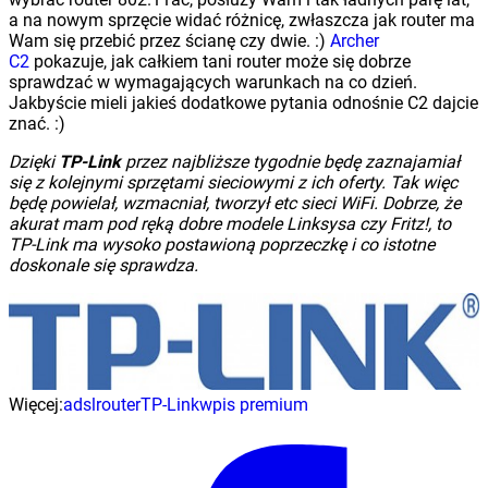
a na nowym sprzęcie widać różnicę, zwłaszcza jak router ma
Wam się przebić przez ścianę czy dwie. :)
Archer
C2
pokazuje, jak całkiem tani router może się dobrze
sprawdzać w wymagających warunkach na co dzień.
Jakbyście mieli jakieś dodatkowe pytania odnośnie C2 dajcie
znać. :)
Dzięki
TP-Link
przez najbliższe tygodnie będę zaznajamiał
się z kolejnymi sprzętami sieciowymi z ich oferty. Tak więc
będę powielał, wzmacniał, tworzył etc sieci WiFi. Dobrze, że
akurat mam pod ręką dobre modele Linksysa czy Fritz!, to
TP-Link ma wysoko postawioną poprzeczkę i co istotne
doskonale się sprawdza.
Więcej:
adsl
router
TP-Link
wpis premium