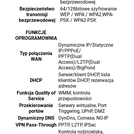
bezprzewodowej
Bezpieczeństwo
64/128bitowe szyfrowanie
transmisji
WEP / WPA / WPA2,WPA-
bezprzewodowej
PSK / WPA2-PSK
FUNKCJE
OPROGRAMOWNIA
Dynamiczne IP/Statyczne
IP/PPPoE/
Typ połączenia
PPTP(Dual
WAN
Access)/L2TP(Dual
Access)/BigPond
Serwer/klient DHCP, lista
DHCP
klientów DHCP, rezerwacja
adresów
Funkcja Quality of
WMM, kontrola
Service
przepustowości
Przekierowanie
Serwery wirtualne, Port
portów
Triggering, UPnP, DMZ
Dynamiczny DNS
DynDns, Comexe, NO-IP
VPN Pass-Through
PPTP, L2TP, IPSec
Kontrola rodzicielska,