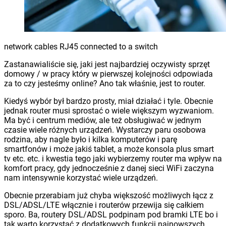
network cables RJ45 connected to a switch
Zastanawialiście się, jaki jest najbardziej oczywisty sprzęt
domowy / w pracy który w pierwszej kolejności odpowiada
za to czy jesteśmy online? Ano tak właśnie, jest to router.
Kiedyś wybór był bardzo prosty, miał działać i tyle. Obecnie
jednak router musi sprostać o wiele większym wyzwaniom.
Ma być i centrum mediów, ale też obsługiwać w jednym
czasie wiele różnych urządzeń. Wystarczy paru osobowa
rodzina, aby nagle było i kilka komputerów i parę
smartfonów i może jakiś tablet, a może konsola plus smart
tv etc. etc. i kwestia tego jaki wybierzemy router ma wpływ na
komfort pracy, gdy jednocześnie z danej sieci WiFi zaczyna
nam intensywnie korzystać wiele urządzeń.
Obecnie przerabiam już chyba większość możliwych łącz z
DSL/ADSL/LTE włącznie i routerów przewija się całkiem
sporo. Ba, routery DSL/ADSL podpinam pod bramki LTE bo i
tak warto korzystać z dodatkowych funkcji najnowszych