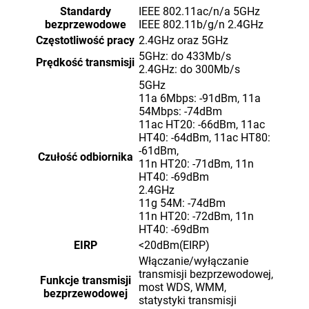
Standardy
IEEE 802.11ac/n/a 5GHz
bezprzewodowe
IEEE 802.11b/g/n 2.4GHz
Częstotliwość pracy
2.4GHz oraz 5GHz
5GHz: do 433Mb/s
Prędkość transmisji
2.4GHz: do 300Mb/s
5GHz
11a 6Mbps: -91dBm, 11a
54Mbps: -74dBm
11ac HT20: -66dBm, 11ac
HT40: -64dBm, 11ac HT80:
-61dBm,
Czułość odbiornika
11n HT20: -71dBm, 11n
HT40: -69dBm
2.4GHz
11g 54M: -74dBm
11n HT20: -72dBm, 11n
HT40: -69dBm
EIRP
<20dBm(EIRP)
Włączanie/wyłączanie
transmisji bezprzewodowej,
Funkcje transmisji
most WDS, WMM,
bezprzewodowej
statystyki transmisji