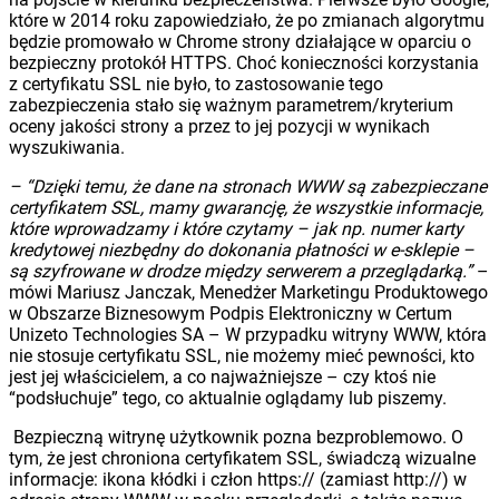
które w 2014 roku zapowiedziało, że po zmianach algorytmu
będzie promowało w Chrome strony działające w oparciu o
bezpieczny protokół HTTPS. Choć konieczności korzystania
z certyfikatu SSL nie było, to zastosowanie tego
zabezpieczenia stało się ważnym parametrem/kryterium
oceny jakości strony a przez to jej pozycji w wynikach
wyszukiwania.
– “Dzięki temu, że dane na stronach WWW są zabezpieczane
certyfikatem SSL, mamy gwarancję, że wszystkie informacje,
które wprowadzamy i które czytamy – jak np. numer karty
kredytowej niezbędny do dokonania płatności w e-sklepie –
są szyfrowane w drodze między serwerem a przeglądarką.”
–
mówi Mariusz Janczak, Menedżer Marketingu Produktowego
w Obszarze Biznesowym Podpis Elektroniczny w Certum
Unizeto Technologies SA – W przypadku witryny WWW, która
nie stosuje certyfikatu SSL, nie możemy mieć pewności, kto
jest jej właścicielem, a co najważniejsze – czy ktoś nie
“podsłuchuje” tego, co aktualnie oglądamy lub piszemy.
Bezpieczną witrynę użytkownik pozna bezproblemowo. O
tym, że jest chroniona certyfikatem SSL, świadczą wizualne
informacje: ikona kłódki i człon https:// (zamiast http://) w