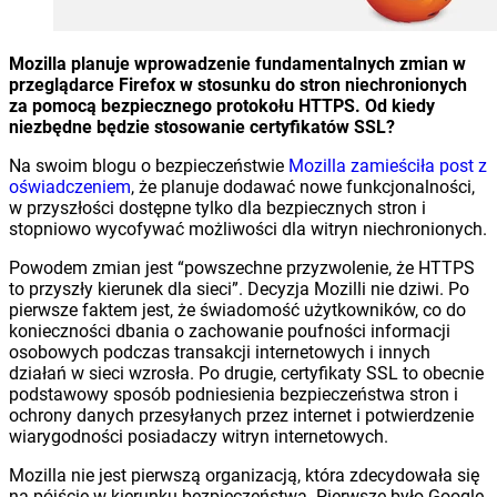
Mozilla planuje wprowadzenie fundamentalnych zmian w
przeglądarce Firefox w stosunku do stron niechronionych
za pomocą bezpiecznego protokołu HTTPS. Od kiedy
niezbędne będzie stosowanie certyfikatów SSL?
Na swoim blogu o bezpieczeństwie
Mozilla zamieściła post z
oświadczeniem
, że planuje dodawać nowe funkcjonalności,
w przyszłości dostępne tylko dla bezpiecznych stron i
stopniowo wycofywać możliwości dla witryn niechronionych.
Powodem zmian jest “powszechne przyzwolenie, że HTTPS
to przyszły kierunek dla sieci”. Decyzja Mozilli nie dziwi. Po
pierwsze faktem jest, że świadomość użytkowników, co do
konieczności dbania o zachowanie poufności informacji
osobowych podczas transakcji internetowych i innych
działań w sieci wzrosła. Po drugie, certyfikaty SSL to obecnie
podstawowy sposób podniesienia bezpieczeństwa stron i
ochrony danych przesyłanych przez internet i potwierdzenie
wiarygodności posiadaczy witryn internetowych.
Mozilla nie jest pierwszą organizacją, która zdecydowała się
na pójście w kierunku bezpieczeństwa. Pierwsze było Google,