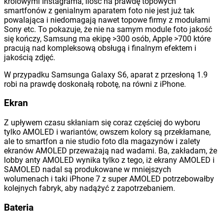
królowymi Instagrama, ilość na prawdę topowych
smartfonów z genialnym aparatem foto nie jest już tak
powalająca i niedomagają nawet topowe firmy z modułami
Sony etc. To pokazuje, że nie na samym module foto jakość
się kończy, Samsung ma ekipę >300 osób, Apple >700 które
pracują nad kompleksową obsługą i finalnym efektem i
jakością zdjęć.
W przypadku Samsunga Galaxy S6, aparat z przesłoną 1.9
robi na prawdę doskonałą robotę, na równi z iPhone.
Ekran
Z upływem czasu skłaniam się coraz częściej do wyboru
tylko AMOLED i wariantów, owszem kolory są przekłamane,
ale to smartfon a nie studio foto dla magazynów i zalety
ekranów AMOLED przeważają nad wadami. Ba, zakładam, że
lobby anty AMOLED wynika tylko z tego, iż ekrany AMOLED i
SAMOLED nadal są produkowane w mniejszych
wolumenach i taki iPhone 7 z super AMOLED potrzebowałby
kolejnych fabryk, aby nadążyć z zapotrzebaniem.
Bateria