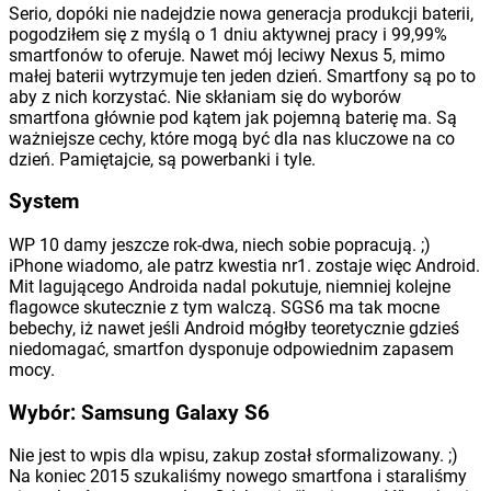
Serio, dopóki nie nadejdzie nowa generacja produkcji baterii,
pogodziłem się z myślą o 1 dniu aktywnej pracy i 99,99%
smartfonów to oferuje. Nawet mój leciwy Nexus 5, mimo
małej baterii wytrzymuje ten jeden dzień. Smartfony są po to
aby z nich korzystać. Nie skłaniam się do wyborów
smartfona głównie pod kątem jak pojemną baterię ma. Są
ważniejsze cechy, które mogą być dla nas kluczowe na co
dzień. Pamiętajcie, są powerbanki i tyle.
System
WP 10 damy jeszcze rok-dwa, niech sobie popracują. ;)
iPhone wiadomo, ale patrz kwestia nr1. zostaje więc Android.
Mit lagującego Androida nadal pokutuje, niemniej kolejne
flagowce skutecznie z tym walczą. SGS6 ma tak mocne
bebechy, iż nawet jeśli Android mógłby teoretycznie gdzieś
niedomagać, smartfon dysponuje odpowiednim zapasem
mocy.
Wybór: Samsung Galaxy S6
Nie jest to wpis dla wpisu, zakup został sformalizowany. ;)
Na koniec 2015 szukaliśmy nowego smartfona i staraliśmy