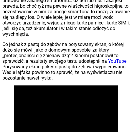
uratowanie zalanego smartofnu… działa lub nie. Taka jest
prawda, bo choć ryż ma pewne właściwości higroskopijne, to
pozostawienie w nim zalanego smartfona to raczej zdawanie
się na ślepy los. O wiele lepiej jest w miarę możliwości
otworzyć urządzenie, wyjąć z niego kartę pamięci, kartę SIM i,
jeśli się da, też akumulator i w takim stanie odłożyć do
wyschnięcia.
Co jednak z pastą do zębów na porysowany ekran, o której
dużo się mówi, jako o domowym sposobie, za który
„profesjonaliści cię znienawidzą”? Xiaomi postanowił to
sprawdzić, a rezultaty swojego testu udostępnił na
YouTube
.
Porysowany ekran pokryto pastą do zębów i wypolerowano.
Wedle lajfaka powinno to sprawić, że na wyświetlaczu nie
pozostanie nawet ryska.