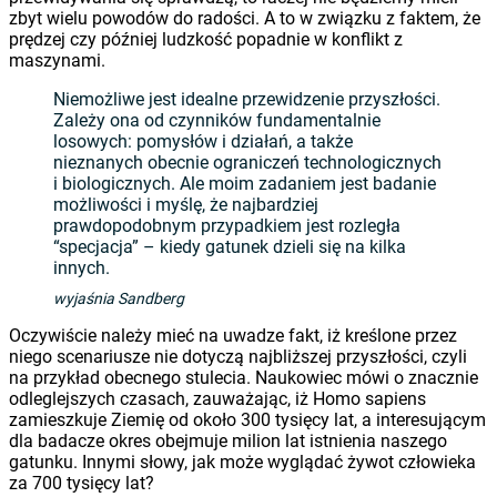
zbyt wielu powodów do radości. A to w związku z faktem, że
prędzej czy później ludzkość popadnie w konflikt z
maszynami.
Niemożliwe jest idealne przewidzenie przyszłości.
Zależy ona od czynników fundamentalnie
losowych: pomysłów i działań, a także
nieznanych obecnie ograniczeń technologicznych
i biologicznych. Ale moim zadaniem jest badanie
możliwości i myślę, że najbardziej
prawdopodobnym przypadkiem jest rozległa
“specjacja” – kiedy gatunek dzieli się na kilka
innych.
wyjaśnia Sandberg
Oczywiście należy mieć na uwadze fakt, iż kreślone przez
niego scenariusze nie dotyczą najbliższej przyszłości, czyli
na przykład obecnego stulecia. Naukowiec mówi o znacznie
odleglejszych czasach, zauważając, iż Homo sapiens
zamieszkuje Ziemię od około 300 tysięcy lat, a interesującym
dla badacze okres obejmuje milion lat istnienia naszego
gatunku. Innymi słowy, jak może wyglądać żywot człowieka
za 700 tysięcy lat?