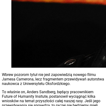
Wbrew pozorom tytuł nie jest zapowiedzią nowego filmu
Jamesa Camerona, lecz fragmentem przewidywań autorstwa
naukowca z Uniwersytetu Oksfordzkiego.
To właśnie on, Anders Sandberg, będący pracownikiem
Future of Humanity Insitute, postanowił wyciągnąć kilka
wniosków na temat przyszłości całej naszej rasy. Jeśli jego
przewidywania się sprawdzą, to raczej nie będziemy mieli