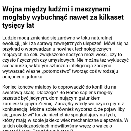
Wojna między ludźmi i maszynami
mogłaby wybuchnąć nawet za kilkaset
tysięcy lat
Ludzie mogą zmieniać się zarówno w toku naturalnej
ewolucji, jak i za sprawą zewnętrznych ulepszeń. Mówi się na
przykład o wprowadzaniu nowinek technologicznych
mających na celu zwiększenie naszych możliwości, czy to
czysto fizycznych czy umysłowych. Nie można też wykluczyć
scenariusza, w którym sztuczna inteligencja zaczyna
wytwarzać własne „potomostwo” tworząc coś w rodzaju
odrębnego gatunku.
Koniec końców miałoby to doprowadzić do konfliktu na
światową skalę. Dlaczego? Bo Homo sapiens mógłby
przestać być jedynym, dominującym gatunkiem
zamieszkującym Ziemię. Zacząłby wtedy walczyć o prym z
konkurencją. Można sobie również wyobrazić, że pojawiliby
się „prawdziwi” ludzie niechętnie spoglądający na tych,
którzy mają w sobie jakiekolwiek mechaniczne ulepszenia. W
takich okolicznościach mówilibyśmy wręcz o walce o