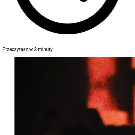
Przeczytasz w
2
minuty