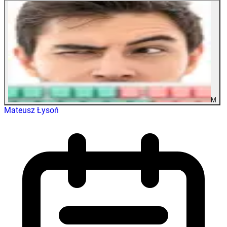
M
Mateusz Łysoń