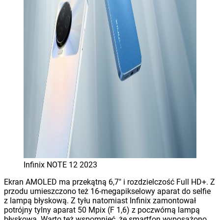
Infinix NOTE 12 2023
Ekran AMOLED ma przekątną 6,7″ i rozdzielczość Full HD+. Z
przodu umieszczono też 16-megapikselowy aparat do selfie
z lampą błyskową. Z tyłu natomiast Infinix zamontował
potrójny tylny aparat 50 Mpix (F 1,6) z poczwórną lampą
błyskową. Warto też wspomnieć, że smartfon wyposażono