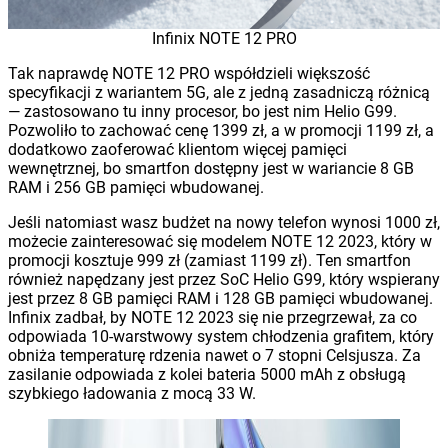
Infinix NOTE 12 PRO
Tak naprawdę NOTE 12 PRO współdzieli większość
specyfikacji z wariantem 5G, ale z jedną zasadniczą różnicą
— zastosowano tu inny procesor, bo jest nim Helio G99.
Pozwoliło to zachować cenę 1399 zł, a w promocji 1199 zł, a
dodatkowo zaoferować klientom więcej pamięci
wewnętrznej, bo smartfon dostępny jest w wariancie 8 GB
RAM i 256 GB pamięci wbudowanej.
Jeśli natomiast wasz budżet na nowy telefon wynosi 1000 zł,
możecie zainteresować się modelem NOTE 12 2023, który w
promocji kosztuje 999 zł (zamiast 1199 zł). Ten smartfon
również napędzany jest przez SoC Helio G99, który wspierany
jest przez 8 GB pamięci RAM i 128 GB pamięci wbudowanej.
Infinix zadbał, by NOTE 12 2023 się nie przegrzewał, za co
odpowiada 10-warstwowy system chłodzenia grafitem, który
obniża temperaturę rdzenia nawet o 7 stopni Celsjusza. Za
zasilanie odpowiada z kolei bateria 5000 mAh z obsługą
szybkiego ładowania z mocą 33 W.