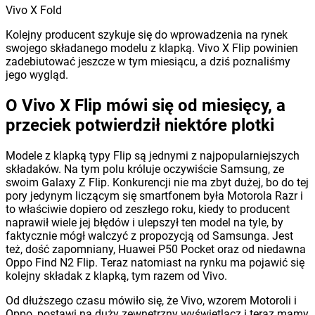
Vivo X Fold
Kolejny producent szykuje się do wprowadzenia na rynek
swojego składanego modelu z klapką. Vivo X Flip powinien
zadebiutować jeszcze w tym miesiącu, a dziś poznaliśmy
jego wygląd.
O Vivo X Flip mówi się od miesięcy, a
przeciek potwierdził niektóre plotki
Modele z klapką typy Flip są jednymi z najpopularniejszych
składaków. Na tym polu króluje oczywiście Samsung, ze
swoim Galaxy Z Flip. Konkurencji nie ma zbyt dużej, bo do tej
pory jedynym liczącym się smartfonem była Motorola Razr i
to właściwie dopiero od zeszłego roku, kiedy to producent
naprawił wiele jej błędów i ulepszył ten model na tyle, by
faktycznie mógł walczyć z propozycją od Samsunga. Jest
też, dość zapomniany, Huawei P50 Pocket oraz od niedawna
Oppo Find N2 Flip. Teraz natomiast na rynku ma pojawić się
kolejny składak z klapką, tym razem od Vivo.
Od dłuższego czasu mówiło się, że Vivo, wzorem Motoroli i
Oppo, postawi na duży zewnętrzny wyświetlacz i teraz mamy