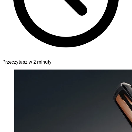
Przeczytasz w
2
minuty