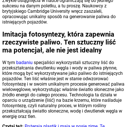
Zwykle osiągnięcia w nauce ograniczają się do jednego
sukcesu na danym poletku, a tu proszę. Naukowcy z
brytyjskiego Cambridge University wręcz zaszaleli,
opracowując unikalny sposób na generowanie paliwa do
istniejących pojazdów.
Imitacja fotosyntezy, która zapewnia
rzeczywiste paliwo. Ten sztuczny liść
ma potencjał, ale nie jest idealny
W tym
badaniu
specjaliści wykorzystali sztuczny liść do
przekształcania dwutlenku węgla i wody w paliwa płynne,
które mogą być wykorzystywane jako paliwo do istniejących
pojazdów. Ten liść właśnie jest w stanie odwzorować
fotosyntezę i w swoim unikalnym procesie generować paliwa
wielowęglowe, wykorzystując właśnie światło słoneczne jako
źródło energii do całego procesu. Technologia ta działa w
oparciu o urządzenie (liść) na bazie krzemu, które naśladuje
fotosyntezę, czyli naturalny proces, w którym rośliny
przekształcają światło słoneczne, wodę i dwutlenek węgla w
energię oraz tlen.
Czytaj też:
Pożerają plastik i mają w nosie zimę. Te