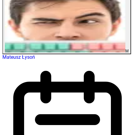
M
Mateusz Łysoń