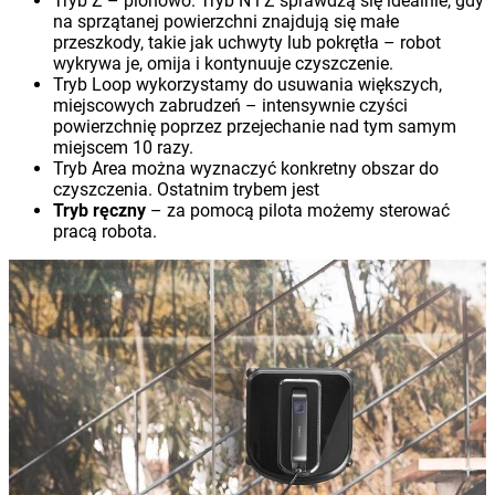
Tryb Z – pionowo. Tryb N i Z sprawdzą się idealnie, gdy
na sprzątanej powierzchni znajdują się małe
przeszkody, takie jak uchwyty lub pokrętła – robot
wykrywa je, omija i kontynuuje czyszczenie.
Tryb Loop wykorzystamy do usuwania większych,
miejscowych zabrudzeń – intensywnie czyści
powierzchnię poprzez przejechanie nad tym samym
miejscem 10 razy.
Tryb Area można wyznaczyć konkretny obszar do
czyszczenia. Ostatnim trybem jest
Tryb ręczny
– za pomocą pilota możemy sterować
pracą robota.