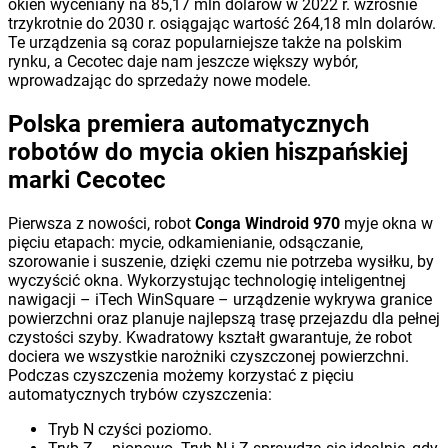
okien wyceniany na 85,17 mln dolarów w 2022 r. wzrośnie
trzykrotnie do 2030 r. osiągając wartość 264,18 mln dolarów.
Te urządzenia są coraz popularniejsze także na polskim
rynku, a Cecotec daje nam jeszcze większy wybór,
wprowadzając do sprzedaży nowe modele.
Polska premiera automatycznych
robotów do mycia okien hiszpańskiej
marki Cecotec
Pierwsza z nowości, robot
Conga Windroid 970
myje okna w
pięciu etapach: mycie, odkamienianie, odsączanie,
szorowanie i suszenie, dzięki czemu nie potrzeba wysiłku, by
wyczyścić okna. Wykorzystując technologię inteligentnej
nawigacji – iTech WinSquare – urządzenie wykrywa granice
powierzchni oraz planuje najlepszą trasę przejazdu dla pełnej
czystości szyby. Kwadratowy kształt gwarantuje, że robot
dociera we wszystkie narożniki czyszczonej powierzchni.
Podczas czyszczenia możemy korzystać z pięciu
automatycznych trybów czyszczenia:
Tryb N czyści poziomo.