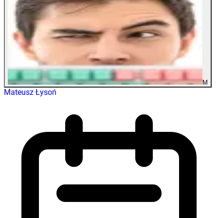
M
Mateusz Łysoń