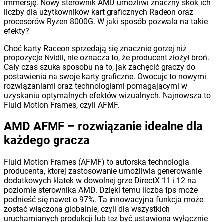
immersję. Nowy sterownik AMD umożliwi znaczny skok ich
liczby dla użytkowników kart graficznych Radeon oraz
procesorów Ryzen 8000G. W jaki sposób pozwala na takie
efekty?
Choć karty Radeon sprzedają się znacznie gorzej niż
propozycje Nvidii, nie oznacza to, że producent złożył broń.
Cały czas szuka sposobu na to, jak zachęcić graczy do
postawienia na swoje karty graficzne. Owocuje to nowymi
rozwiązaniami oraz technologiami pomagającymi w
uzyskaniu optymalnych efektów wizualnych. Najnowsza to
Fluid Motion Frames, czyli AFMF.
AMD AFMF – rozwiązanie idealne dla
każdego gracza
Fluid Motion Frames (AFMF) to autorska technologia
producenta, której zastosowanie umożliwia generowanie
dodatkowych klatek w dowolnej grze DirectX 11 i 12 na
poziomie sterownika AMD. Dzięki temu liczba fps może
podnieść się nawet o 97%. Ta innowacyjna funkcja może
zostać włączona globalnie, czyli dla wszystkich
uruchamianych produkcji lub tez być ustawiona wyłącznie