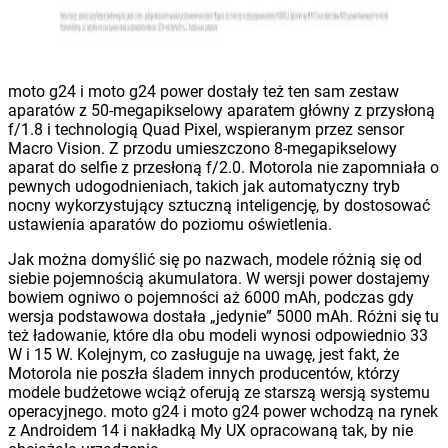
moto g24 i moto g24 power dostały też ten sam zestaw
aparatów z 50-megapikselowy aparatem główny z przysłoną
f/1.8 i technologią Quad Pixel, wspieranym przez sensor
Macro Vision. Z przodu umieszczono 8-megapikselowy
aparat do selfie z przesłoną f/2.0. Motorola nie zapomniała o
pewnych udogodnieniach, takich jak automatyczny tryb
nocny wykorzystujący sztuczną inteligencję, by dostosować
ustawienia aparatów do poziomu oświetlenia.
Jak można domyślić się po nazwach, modele różnią się od
siebie pojemnością akumulatora. W wersji power dostajemy
bowiem ogniwo o pojemności aż 6000 mAh, podczas gdy
wersja podstawowa dostała „jedynie” 5000 mAh. Różni się tu
też ładowanie, które dla obu modeli wynosi odpowiednio 33
W i 15 W. Kolejnym, co zasługuje na uwagę, jest fakt, że
Motorola nie poszła śladem innych producentów, którzy
modele budżetowe wciąż oferują ze starszą wersją systemu
operacyjnego. moto g24 i moto g24 power wchodzą na rynek
z Androidem 14 i nakładką My UX opracowaną tak, by nie