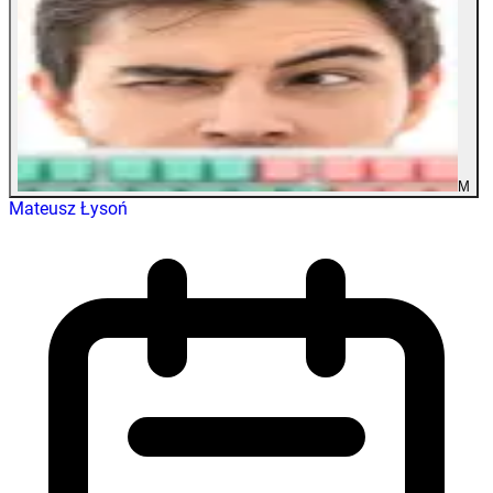
M
Mateusz Łysoń