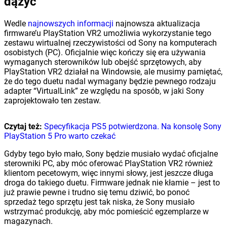
dążyć
Wedle
najnowszych informacji
najnowsza aktualizacja
firmware’u PlayStation VR2 umożliwia wykorzystanie tego
zestawu wirtualnej rzeczywistości od Sony na komputerach
osobistych (PC). Oficjalnie więc kończy się era używania
wymaganych sterowników lub obejść sprzętowych, aby
PlayStation VR2 działał na Windowsie, ale musimy pamiętać,
że do tego duetu nadal wymagany będzie pewnego rodzaju
adapter “VirtualLink” ze względu na sposób, w jaki Sony
zaprojektowało ten zestaw.
Czytaj też:
Specyfikacja PS5 potwierdzona. Na konsolę Sony
PlayStation 5 Pro warto czekać
Gdyby tego było mało, Sony będzie musiało wydać oficjalne
sterowniki PC, aby móc oferować PlayStation VR2 również
klientom pecetowym, więc innymi słowy, jest jeszcze długa
droga do takiego duetu. Firmware jednak nie kłamie – jest to
już prawie pewne i trudno się temu dziwić, bo ponoć
sprzedaż tego sprzętu jest tak niska, że Sony musiało
wstrzymać produkcję, aby móc pomieścić egzemplarze w
magazynach.