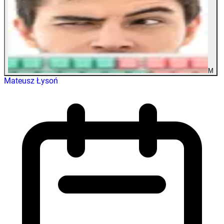
M
Mateusz Łysoń