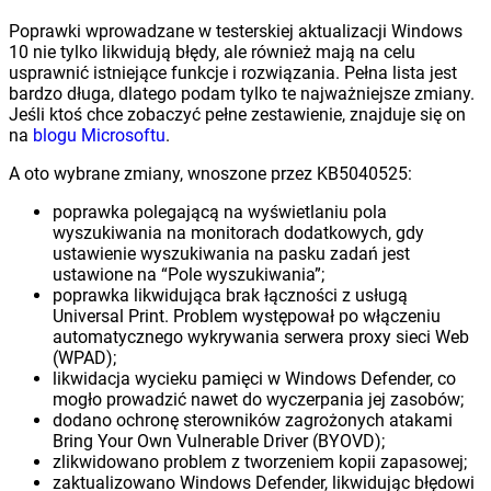
Poprawki wprowadzane w testerskiej aktualizacji Windows
10 nie tylko likwidują błędy, ale również mają na celu
usprawnić istniejące funkcje i rozwiązania. Pełna lista jest
bardzo długa, dlatego podam tylko te najważniejsze zmiany.
Jeśli ktoś chce zobaczyć pełne zestawienie, znajduje się on
na
blogu Microsoftu
.
A oto wybrane zmiany, wnoszone przez KB5040525:
poprawka polegającą na wyświetlaniu pola
wyszukiwania na monitorach dodatkowych, gdy
ustawienie wyszukiwania na pasku zadań jest
ustawione na “Pole wyszukiwania”;
poprawka likwidująca brak łączności z usługą
Universal Print. Problem występował po włączeniu
automatycznego wykrywania serwera proxy sieci Web
(WPAD);
likwidacja wycieku pamięci w Windows Defender, co
mogło prowadzić nawet do wyczerpania jej zasobów;
dodano ochronę sterowników zagrożonych atakami
Bring Your Own Vulnerable Driver (BYOVD);
zlikwidowano problem z tworzeniem kopii zapasowej;
zaktualizowano Windows Defender, likwidując błędowi