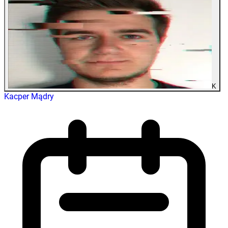
K
Kacper Mądry