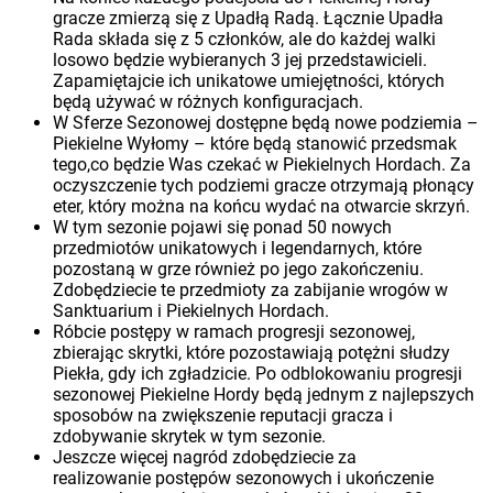
gracze zmierzą się z Upadłą Radą. Łącznie Upadła
Rada składa się z 5 członków, ale do każdej walki
losowo będzie wybieranych 3 jej przedstawicieli.
Zapamiętajcie ich unikatowe umiejętności, których
będą używać w różnych konfiguracjach.
W Sferze Sezonowej dostępne będą nowe podziemia –
Piekielne Wyłomy – które będą stanowić przedsmak
tego,co będzie Was czekać w Piekielnych Hordach. Za
oczyszczenie tych podziemi gracze otrzymają płonący
eter, który można na końcu wydać na otwarcie skrzyń.
W tym sezonie pojawi się ponad 50 nowych
przedmiotów unikatowych i legendarnych, które
pozostaną w grze również po jego zakończeniu.
Zdobędziecie te przedmioty za zabijanie wrogów w
Sanktuarium i Piekielnych Hordach.
Róbcie postępy w ramach progresji sezonowej,
zbierając skrytki, które pozostawiają potężni słudzy
Piekła, gdy ich zgładzicie. Po odblokowaniu progresji
sezonowej Piekielne Hordy będą jednym z najlepszych
sposobów na zwiększenie reputacji gracza i
zdobywanie skrytek w tym sezonie.
Jeszcze więcej nagród zdobędziecie za
realizowanie postępów sezonowych i ukończenie