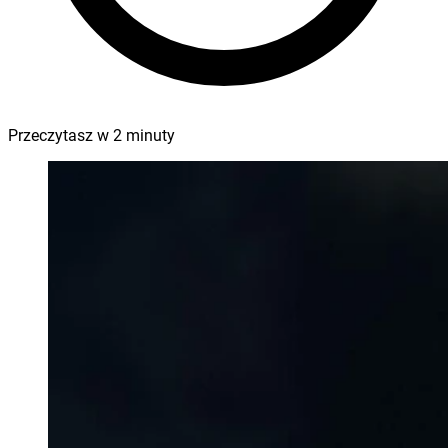
Przeczytasz w
2
minuty