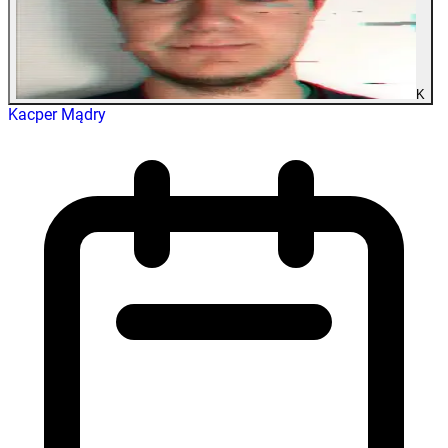
K
Kacper Mądry