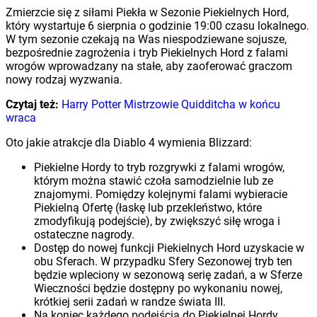
Zmierzcie się z siłami Piekła w Sezonie Piekielnych Hord,
który wystartuje 6 sierpnia o godzinie 19:00 czasu lokalnego.
W tym sezonie czekają na Was niespodziewane sojusze,
bezpośrednie zagrożenia i tryb Piekielnych Hord z falami
wrogów wprowadzany na stałe, aby zaoferować graczom
nowy rodzaj wyzwania.
Czytaj też:
Harry Potter Mistrzowie Quidditcha w końcu
wraca
Oto jakie atrakcje dla Diablo 4 wymienia Blizzard:
Piekielne Hordy to tryb rozgrywki z falami wrogów,
którym można stawić czoła samodzielnie lub ze
znajomymi. Pomiędzy kolejnymi falami wybieracie
Piekielną Ofertę (łaskę lub przekleństwo, które
zmodyfikują podejście), by zwiększyć siłę wroga i
ostateczne nagrody.
Dostęp do nowej funkcji Piekielnych Hord uzyskacie w
obu Sferach. W przypadku Sfery Sezonowej tryb ten
będzie wpleciony w sezonową serię zadań, a w Sferze
Wieczności będzie dostępny po wykonaniu nowej,
krótkiej serii zadań w randze świata III.
Na koniec każdego podejścia do Piekielnej Hordy