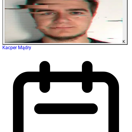
K
Kacper Mądry