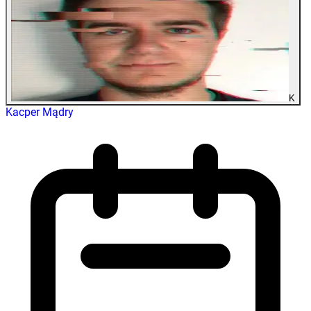
K
Kacper Mądry