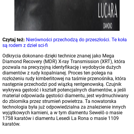
Czytaj też:
Nierówności przechodzą do przeszłości. Te koła
są rodem z dzieł sci-fi
Odkrycia dokonano dzięki technice znanej jako Mega
Diamond Recovery (MDR) X-ray Transmission (XRT), która
pozwala na precyzyjną identyfikację i wydobycie dużych
diamentów z rudy kopalnianej. Proces ten polega na
rozłożeniu rudy kimberlitowej na taśmie przenośnika, która
następnie przechodzi pod wiązką rentgenowską. Czujnik
wykrywa gęstość i kształt potencjalnych diamentów, a jeśli
materiał odpowiada gęstości diamentu, jest wydmuchiwany
do zbiornika przez strumień powietrza. Ta nowatorska
technologia była już odpowiedzialna za znalezienie innych
wyjątkowych kamieni, a w tym diamentu Sewelô o masie
1758 karatów i diamentu Lesedi La Rona o masie 1109
karatów.