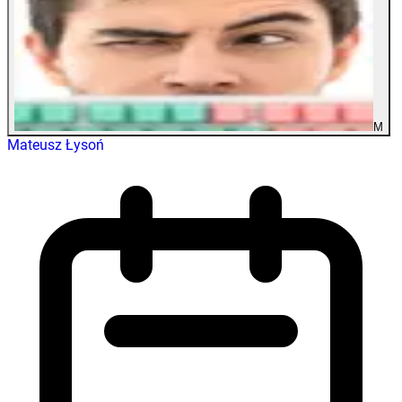
M
Mateusz Łysoń