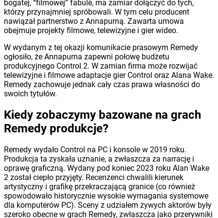
bogatej, “filmowej” fabule, ma zamiar dołączyć do tych,
którzy przynajmniej spróbowali. W tym celu producent
nawiązał partnerstwo z Annapurną. Zawarta umowa
obejmuje projekty filmowe, telewizyjne i gier wideo.
W wydanym z tej okazji komunikacie prasowym Remedy
ogłosiło, że Annapurna zapewni połowę budżetu
produkcyjnego Control 2. W zamian firma może rozwijać
telewizyjne i filmowe adaptacje gier Control oraz Alana Wake.
Remedy zachowuje jednak cały czas prawa własności do
swoich tytułów.
Kiedy zobaczymy bazowane na grach
Remedy produkcje?
Remedy wydało Control na PC i konsole w 2019 roku.
Produkcja ta zyskała uznanie, a zwłaszcza za narrację i
oprawę graficzną. Wydany pod koniec 2023 roku Alan Wake
2 został ciepło przyjęty. Recenzenci chwalili kierunek
artystyczny i grafikę przekraczającą granice (co również
spowodowało historycznie wysokie wymagania systemowe
dla komputerów PC). Sceny z udziałem żywych aktorów były
szeroko obecne w grach Remedy, zwłaszcza jako przerywniki