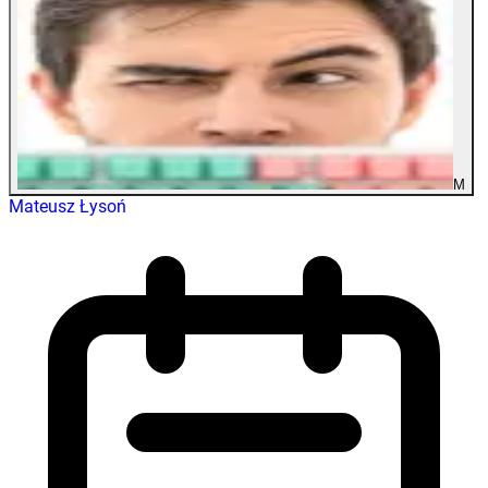
M
Mateusz Łysoń