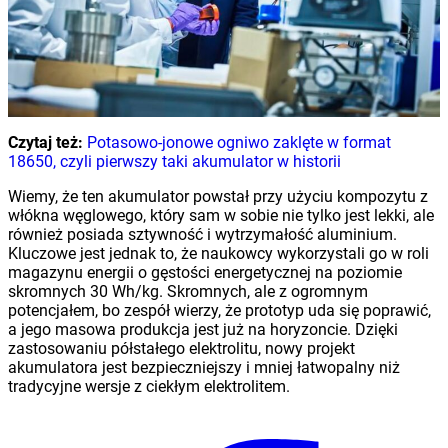
Czytaj też:
Potasowo-jonowe ogniwo zaklęte w format
18650, czyli pierwszy taki akumulator w historii
Wiemy, że ten akumulator powstał przy użyciu kompozytu z
włókna węglowego, który sam w sobie nie tylko jest lekki, ale
również posiada sztywność i wytrzymałość aluminium.
Kluczowe jest jednak to, że naukowcy wykorzystali go w roli
magazynu energii o gęstości energetycznej na poziomie
skromnych 30 Wh/kg. Skromnych, ale z ogromnym
potencjałem, bo zespół wierzy, że prototyp uda się poprawić,
a jego masowa produkcja jest już na horyzoncie. Dzięki
zastosowaniu półstałego elektrolitu, nowy projekt
akumulatora jest bezpieczniejszy i mniej łatwopalny niż
tradycyjne wersje z ciekłym elektrolitem.