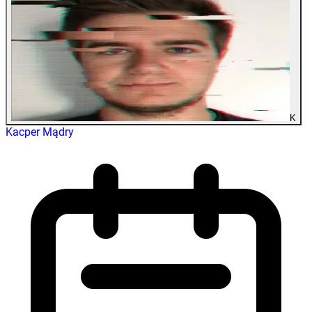
K
Kacper Mądry