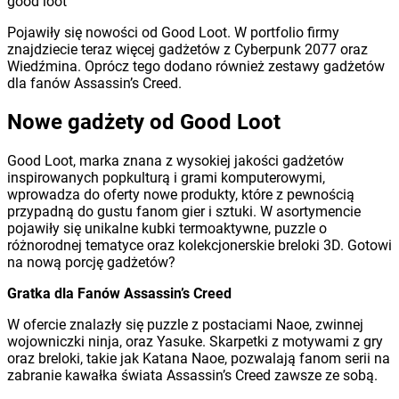
good loot
Pojawiły się nowości od Good Loot. W portfolio firmy
znajdziecie teraz więcej gadżetów z Cyberpunk 2077 oraz
Wiedźmina. Oprócz tego dodano również zestawy gadżetów
dla fanów Assassin’s Creed.
Nowe gadżety od Good Loot
Good Loot, marka znana z wysokiej jakości gadżetów
inspirowanych popkulturą i grami komputerowymi,
wprowadza do oferty nowe produkty, które z pewnością
przypadną do gustu fanom gier i sztuki. W asortymencie
pojawiły się unikalne kubki termoaktywne, puzzle o
różnorodnej tematyce oraz kolekcjonerskie breloki 3D. Gotowi
na nową porcję gadżetów?
Gratka dla Fanów Assassin’s Creed
W ofercie znalazły się puzzle z postaciami Naoe, zwinnej
wojowniczki ninja, oraz Yasuke. Skarpetki z motywami z gry
oraz breloki, takie jak Katana Naoe, pozwalają fanom serii na
zabranie kawałka świata Assassin’s Creed zawsze ze sobą.