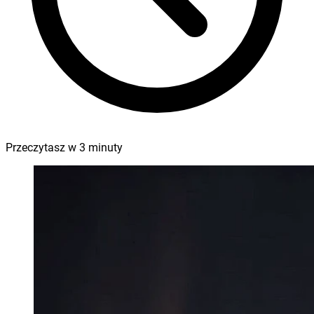
Przeczytasz w
3
minuty