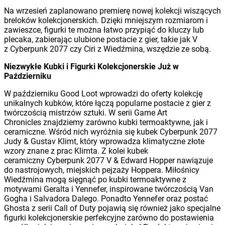
Na wrzesień zaplanowano premierę nowej kolekcji wiszących
breloków kolekcjonerskich. Dzięki mniejszym rozmiarom i
zawieszce, figurki te można łatwo przypiąć do kluczy lub
plecaka, zabierając ulubione postacie z gier, takie jak V
z Cyberpunk 2077 czy Ciri z Wiedźmina, wszędzie ze sobą.
Niezwykłe Kubki i Figurki Kolekcjonerskie Już w
Październiku
W październiku Good Loot wprowadzi do oferty kolekcję
unikalnych kubków, które łączą popularne postacie z gier z
twórczością mistrzów sztuki. W serii Game Art
Chronicles znajdziemy zarówno kubki termoaktywne, jak i
ceramiczne. Wśród nich wyróżnia się kubek Cyberpunk 2077
Judy & Gustav Klimt, który wprowadza klimatyczne złote
wzory znane z prac Klimta. Z kolei kubek
ceramiczny Cyberpunk 2077 V & Edward Hopper nawiązuje
do nastrojowych, miejskich pejzaży Hoppera. Miłośnicy
Wiedźmina mogą sięgnąć po kubki termoaktywne z
motywami Geralta i Yennefer, inspirowane twórczością Van
Gogha i Salvadora Dalego. Ponadto Yennefer oraz postać
Ghosta z serii Call of Duty pojawią się również jako specjalne
figurki kolekcjonerskie perfekcyjne zarówno do postawienia