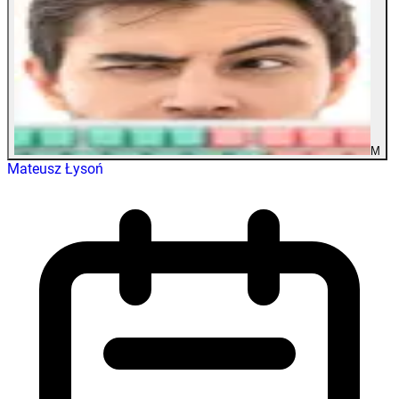
M
Mateusz Łysoń