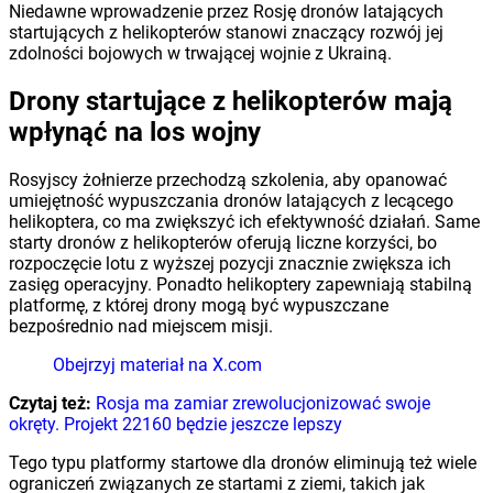
Niedawne wprowadzenie przez Rosję dronów latających
startujących z helikopterów stanowi znaczący rozwój jej
zdolności bojowych w trwającej wojnie z Ukrainą.
Drony startujące z helikopterów mają
wpłynąć na los wojny
Rosyjscy żołnierze przechodzą szkolenia, aby opanować
umiejętność wypuszczania dronów latających z lecącego
helikoptera, co ma zwiększyć ich efektywność działań. Same
starty dronów z helikopterów oferują liczne korzyści, bo
rozpoczęcie lotu z wyższej pozycji znacznie zwiększa ich
zasięg operacyjny. Ponadto helikoptery zapewniają stabilną
platformę, z której drony mogą być wypuszczane
bezpośrednio nad miejscem misji.
Obejrzyj materiał na X.com
Czytaj też:
Rosja ma zamiar zrewolucjonizować swoje
okręty. Projekt 22160 będzie jeszcze lepszy
Tego typu platformy startowe dla dronów eliminują też wiele
ograniczeń związanych ze startami z ziemi, takich jak