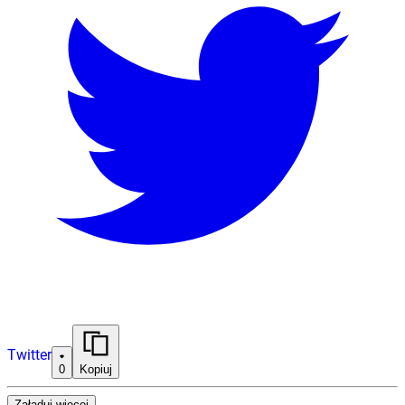
Twitter
0
Kopiuj
Załaduj więcej