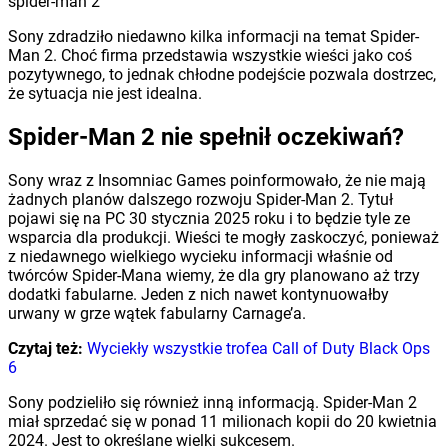
spider-man 2
Sony zdradziło niedawno kilka informacji na temat Spider-
Man 2. Choć firma przedstawia wszystkie wieści jako coś
pozytywnego, to jednak chłodne podejście pozwala dostrzec,
że sytuacja nie jest idealna.
Spider-Man 2 nie spełnił oczekiwań?
Sony wraz z Insomniac Games poinformowało, że nie mają
żadnych planów dalszego rozwoju Spider-Man 2. Tytuł
pojawi się na PC 30 stycznia 2025 roku i to będzie tyle ze
wsparcia dla produkcji. Wieści te mogły zaskoczyć, ponieważ
z niedawnego wielkiego wycieku informacji właśnie od
twórców Spider-Mana wiemy, że dla gry planowano aż trzy
dodatki fabularne. Jeden z nich nawet kontynuowałby
urwany w grze wątek fabularny Carnage’a.
Czytaj też:
Wyciekły wszystkie trofea Call of Duty Black Ops
6
Sony podzieliło się również inną informacją. Spider-Man 2
miał sprzedać się w ponad 11 milionach kopii do 20 kwietnia
2024. Jest to określane wielki sukcesem.