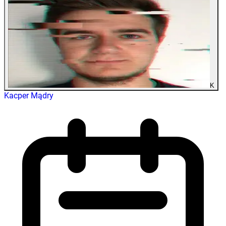
K
Kacper Mądry