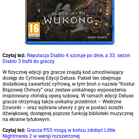
Czytaj też:
Reputacja Diablo 4 szoruje po dnie, a 33. sezon
Diablo 3 trafił do graczy
W fizycznej edycji gry gracze znajdą kod umożliwiający
dostęp do Cyfrowej Edycji Deluxe. Pakiet ten obejmuje
dodatkową zawartość cyfrową, w tym broń o nazwie “Kostur
Brązowej Chmury” oraz zestaw unikalnego wyposażenia
inspirowany chińską operą ludową. W ramach edycji Deluxe
gracze otrzymają także unikalny przedmiot – Wietrzne
Dzwonki – oraz wybrane utwory z gry w postaci ścieżki
dźwiękowej, dostępnej poprzez funkcję biblioteki muzycznej
na ekranie tytułowym.
Czytaj też:
Gracze PS5 mogą w końcu zdobyć Little
Nightmares 2 w wersji rozszerzonej