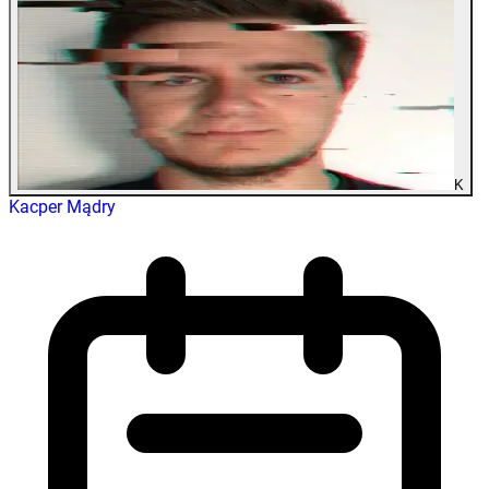
K
Kacper Mądry