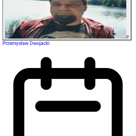
P
Przemysław Dwojacki