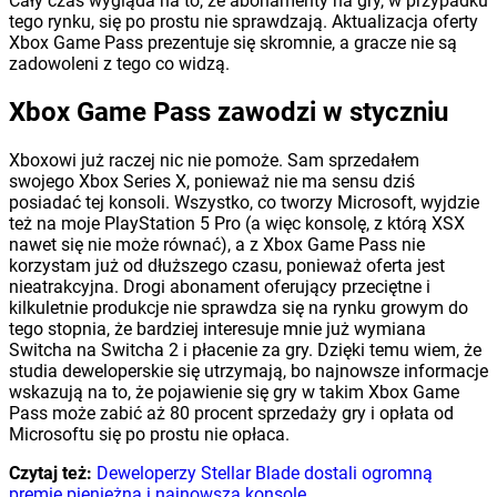
Cały czas wygląda na to, że abonamenty na gry, w przypadku
tego rynku, się po prostu nie sprawdzają. Aktualizacja oferty
Xbox Game Pass prezentuje się skromnie, a gracze nie są
zadowoleni z tego co widzą.
Xbox Game Pass zawodzi w styczniu
Xboxowi już raczej nic nie pomoże. Sam sprzedałem
swojego Xbox Series X, ponieważ nie ma sensu dziś
posiadać tej konsoli. Wszystko, co tworzy Microsoft, wyjdzie
też na moje PlayStation 5 Pro (a więc konsolę, z którą XSX
nawet się nie może równać), a z Xbox Game Pass nie
korzystam już od dłuższego czasu, ponieważ oferta jest
nieatrakcyjna. Drogi abonament oferujący przeciętne i
kilkuletnie produkcje nie sprawdza się na rynku growym do
tego stopnia, że bardziej interesuje mnie już wymiana
Switcha na Switcha 2 i płacenie za gry. Dzięki temu wiem, że
studia deweloperskie się utrzymają, bo najnowsze informacje
wskazują na to, że pojawienie się gry w takim Xbox Game
Pass może zabić aż 80 procent sprzedaży gry i opłata od
Microsoftu się po prostu nie opłaca.
Czytaj też:
Deweloperzy Stellar Blade dostali ogromną
premię pieniężną i najnowszą konsolę